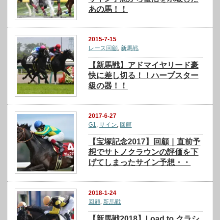
あの馬！！
2015-7-15
レース回顧
,
新馬戦
【新馬戦】アドマイヤリード豪
快に差し切る！！ハープスター
級の器！！
2017-6-27
G1
,
サイン
,
回顧
【宝塚記念2017】回顧｜直前予
想でサトノクラウンの評価を下
げてしまったサイン予想・・
2018-1-24
回顧
,
新馬戦
【新馬戦2018】Load to クラシ