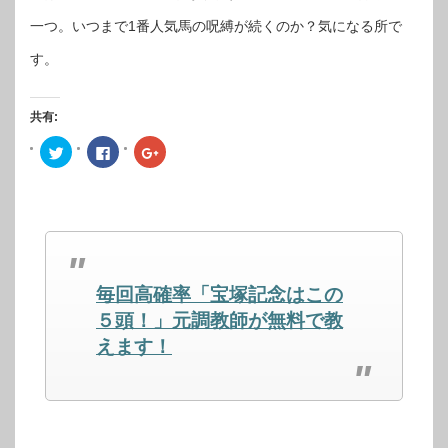
一つ。いつまで1番人気馬の呪縛が続くのか？気になる所で
す。
共有:
ク
Facebook
ク
リ
で
リ
ッ
共
ッ
ク
有
ク
し
す
し
て
る
て
Twitter
に
Google+
で
は
で
共
ク
共
有
リ
有
(新
ッ
(新
し
ク
し
毎回高確率「宝塚記念はこの
い
し
い
ウ
て
ウ
ィ
く
ィ
５頭！」元調教師が無料で教
ン
だ
ン
ド
さ
ド
えます！
ウ
い
ウ
で
(新
で
開
し
開
き
い
き
ま
ウ
ま
す)
ィ
す)
ン
ド