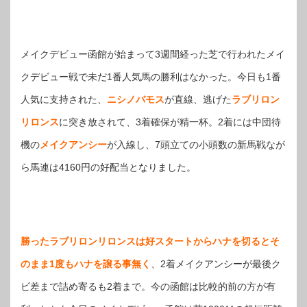
メイクデビュー函館が始まって3週間経った芝で行われたメイ
クデビュー戦で未だ1番人気馬の勝利はなかった。今日も1番
人気に支持された、
ニシノバモス
が直線、逃げた
ラブリロン
リロンス
に突き放されて、3着確保が精一杯。2着には中団待
機の
メイクアンシー
が入線し、7頭立ての小頭数の新馬戦なが
ら馬連は4160円の好配当となりました。
勝ったラブリロンリロンスは好スタートからハナを切るとそ
のまま1度もハナを譲る事無く
、2着メイクアンシーが最後ク
ビ差まで詰め寄るも2着まで。今の函館は比較的前の方が有