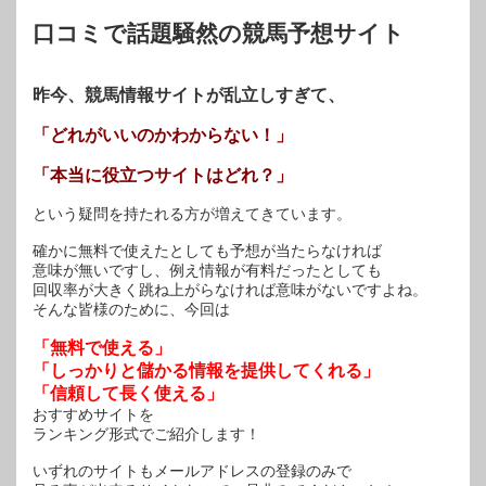
ウ
で
開
口コミで話題騒然の競馬予想サイト
き
ま
す)
昨今、競馬情報サイトが乱立しすぎて、
「どれがいいのかわからない！」
「本当に役立つサイトはどれ？」
という疑問を持たれる方が増えてきています。
確かに無料で使えたとしても予想が当たらなければ
意味が無いですし、例え情報が有料だったとしても
回収率が大きく跳ね上がらなければ意味がないですよね。
そんな皆様のために、今回は
「無料で使える」
「しっかりと儲かる情報を提供してくれる」
「信頼して長く使える」
おすすめサイトを
ランキング形式でご紹介します！
いずれのサイトもメールアドレスの登録のみで