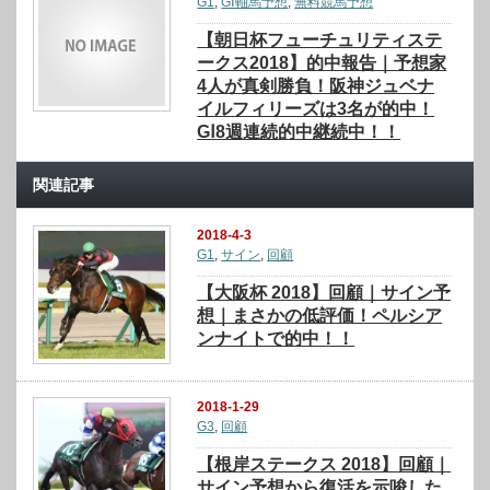
G1
,
GⅠ軸馬予想
,
無料競馬予想
【朝日杯フューチュリティステ
ークス2018】的中報告｜予想家
4人が真剣勝負！阪神ジュベナ
イルフィリーズは3名が的中！
GⅠ8週連続的中継続中！！
関連記事
2018-4-3
G1
,
サイン
,
回顧
【大阪杯 2018】回顧｜サイン予
想｜まさかの低評価！ペルシア
ンナイトで的中！！
2018-1-29
G3
,
回顧
【根岸ステークス 2018】回顧｜
サイン予想から復活を示唆した