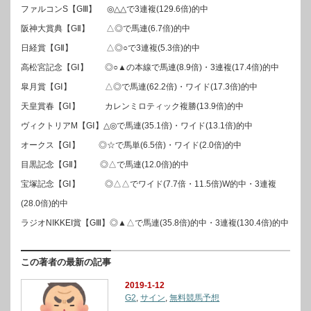
ファルコンS【GⅢ】 ◎△△で3連複(129.6倍)的中
阪神大賞典【GⅡ】 △◎で馬連(6.7倍)的中
日経賞【GⅡ】 △◎○で3連複(5.3倍)的中
高松宮記念【GⅠ】 ◎○▲の本線で馬連(8.9倍)・3連複(17.4倍)的中
皐月賞【GⅠ】 △◎で馬連(62.2倍)・ワイド(17.3倍)的中
天皇賞春【GⅠ】 カレンミロティック複勝(13.9倍)的中
ヴィクトリアM【GⅠ】△◎で馬連(35.1倍)・ワイド(13.1倍)的中
オークス【GⅠ】 ◎☆で馬単(6.5倍)・ワイド(2.0倍)的中
目黒記念【GⅡ】 ◎△で馬連(12.0倍)的中
宝塚記念【GⅠ】 ◎△△でワイド(7.7倍・11.5倍)W的中・3連複
(28.0倍)的中
ラジオNIKKEI賞【GⅢ】◎▲△で馬連(35.8倍)的中・3連複(130.4倍)的中
この著者の最新の記事
2019-1-12
G2
,
サイン
,
無料競馬予想