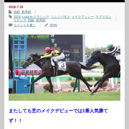
2018-7-18
回顧
,
新馬戦
2019
,
Load to クラシック
,
ニシノバモス
,
メイクアンシー
,
ラブリロン
リロンス
,
回顧
,
新馬戦
コメントを書く
SHIN
またしても芝のメイクデビューでは1番人気勝て
ず！！