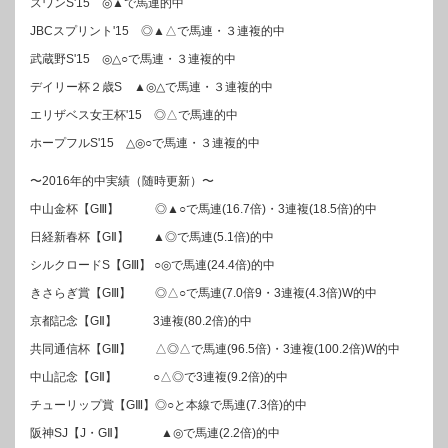
スワンS'15 ◎▲で馬連的中
JBCスプリント'15 ◎▲△で馬連・３連複的中
武蔵野S'15 ◎△○で馬連・３連複的中
デイリー杯２歳S ▲◎△で馬連・３連複的中
エリザベス女王杯'15 ◎△で馬連的中
ホープフルS'15 △◎○で馬連・３連複的中
〜2016年的中実績（随時更新）〜
中山金杯【GⅢ】 ◎▲○で馬連(16.7倍)・3連複(18.5倍)的中
日経新春杯【GⅡ】 ▲◎で馬連(5.1倍)的中
シルクロードS【GⅢ】 ○◎で馬連(24.4倍)的中
きさらぎ賞【GⅢ】 ◎△○で馬連(7.0倍9・3連複(4.3倍)W的中
京都記念【GⅡ】 3連複(80.2倍)的中
共同通信杯【GⅢ】 △◎△で馬連(96.5倍)・3連複(100.2倍)W的中
中山記念【GⅡ】 ○△◎で3連複(9.2倍)的中
チューリップ賞【GⅢ】◎○と本線で馬連(7.3倍)的中
阪神SJ【J・GⅡ】 ▲◎で馬連(2.2倍)的中