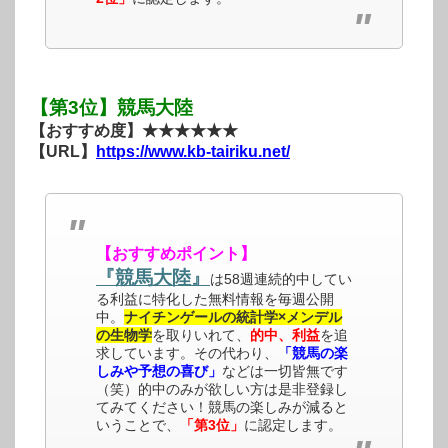
【第3位】競馬大陸
【おすすめ度】★★★★★★
【URL】
https://www.kb-tairiku.net/
【おすすめポイント】
『競馬大陸』
は58週連続的中してい
る利益に特化した無料情報を毎週公開
中。
ナイチンゲールの統計学×メンデル
の生物学
を取りいれて、
的中、利益
を追
求しています。その代わり、
「競馬の楽
しみや予想の喜び」
などは一切皆無です
（笑）的中のみが欲しい方は是非登録し
てみてください！競馬の楽しみが減ると
いうことで、
「第3位」
に認定します。