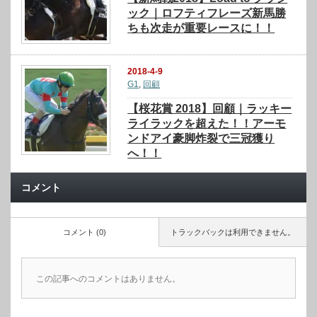
ック｜ロフティフレーズ新馬勝
ちも次走が重要レースに！！
2018-4-9
G1
,
回顧
【桜花賞 2018】回顧｜ラッキー
ライラックを超えた！！アーモ
ンドアイ豪脚炸裂で三冠獲り
へ！！
コメント
コメント (0)
トラックバックは利用できません。
この記事へのコメントはありません。