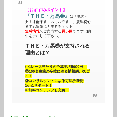
【おすすめポイント】
『ＴＨＥ・万馬券』
は「勉強不
要！才能不要！スキル不要！」競馬初心
者でも簡単に万馬券をゲット!!
無料情報
でご案内する
買い目
でまずは的
中を手にして下さい。
ＴＨＥ・万馬券が支持される
理由とは？
①1レース当たりの予算平均5000円！
②100名在籍の多岐に渡る情報網がスゴ
イ！
③コンサルタントによる万馬券獲得
1on1サポート！
④無料コンテンツも充実！