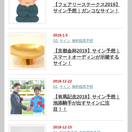
【フェアリーステークス2019】
サイン予想｜ガンコなサイン！
2019-1-5
G3
,
サイン
,
無料競馬予想
【京都金杯2019】サイン予想｜
スマートオーディンが示唆する
サイン！
2018-12-22
G1
,
サイン
,
無料競馬予想
【有馬記念2018】サイン予想｜
池添騎手が出すサインに注
目！！
2018-12-15