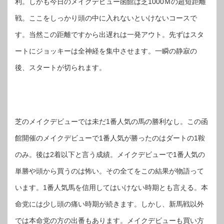
利。しかも今日のメイクデビュー函館は芝1000Ｍの超短距離
戦。ここをしっかり頭の中に入れないといけないコースで
す。当然この距離ですから出遅れは一発アウト。先ずはスタ
ートにジョッキーは全神経を集中させます。一瞬の静寂の
後、スタートが切られます。
芝のメイクデビューでは未だ1番人気の馬の勝利なし。この函
館開催のメイクデビューで1番人気が勝ったのはダートの1鞍
のみ。後は2着以下と言う成績。メイクデビューで1番人気の
単勝や頭から買うのは怖い。その全てをこの結果が物語って
います。1番人気馬を信用してはいけない時期とも言える。本
命党には少し頭の痛い時期が続きます。しかし、新馬戦以外
では本命党の方の出番もあります。メイクデビューも買い方