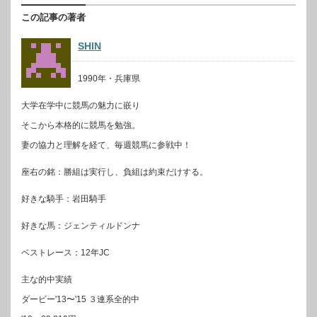
この記事の著者
SHIN
1990年・兵庫県
大学在学中に競馬の魅力に嵌り
そこから本格的に競馬を勉強。
妻の協力と理解を経て、毎週競馬に参戦中！
座右の銘：勝組は実行し、負組は約束だけする。
好きな騎手：岩田騎手
好きな馬：ジェンティルドンナ
ベストレース：12年JC
主な的中実績
ダービー'13〜'15 ３連系全的中