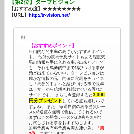
【第2位】ターフビジョン
【おすすめ度】★★★★★★★★
【URL】
http://tr-vision.net/
【おすすめポイント】
圧倒的な的中率の高さがおすすめポイン
ト。 他所の競馬予想サイトもある程度穴
馬の情報を手に入れる事が出来たとして
も、それを馬券的中まで結びつける事が
殆ど出来ていない中、ターフビジョンは
確かな情報の元、的確に穴馬をチョイス
し「馬券的中」へと結びつける事で長年
ユーザーから信頼され続けている優れた
3,000
サイトです。 さらに今登録すると
円分プレゼント
している点も嬉しいで
すよね。 また、毎週自信のある勝負レー
スの3連複を無料で提供してくれるので
まずはこの勝負レースの3連複を無料で
お試しされる事をおすすめします。
無料予想も有料予想も両方凄い為、
「第
2位」
に認定します。