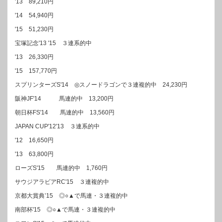
'13 89,210円
'14 54,940円
'15 51,230円
宝塚記念'13 '15 ３連系的中
'13 26,330円
'15 157,770円
スプリンターズS'14 ◎スノードラゴンで３連複的中 24,230円
阪神JF'14 馬連的中 13,200円
朝日杯FS'14 馬連的中 13,560円
JAPAN CUP'12'13 ３連系的中
'12 16,650円
'13 63,800円
ローズS'15 馬連的中 1,760円
サウジアラビアRC'15 ３連複的中
京都大賞典’15 ◎○▲で馬連・３連複的中
南部杯'15 ◎○▲で馬連・３連複的中