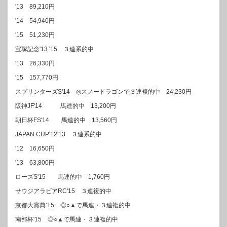
'13 89,210円
'14 54,940円
'15 51,230円
宝塚記念'13 '15 ３連系的中
'13 26,330円
'15 157,770円
スプリンターズS'14 ◎スノードラゴンで３連複的中 24,230円
阪神JF'14 馬連的中 13,200円
朝日杯FS'14 馬連的中 13,560円
JAPAN CUP'12'13 ３連系的中
'12 16,650円
'13 63,800円
ローズS'15 馬連的中 1,760円
サウジアラビアRC'15 ３連複的中
京都大賞典’15 ◎○▲で馬連・３連複的中
南部杯'15 ◎○▲で馬連・３連複的中