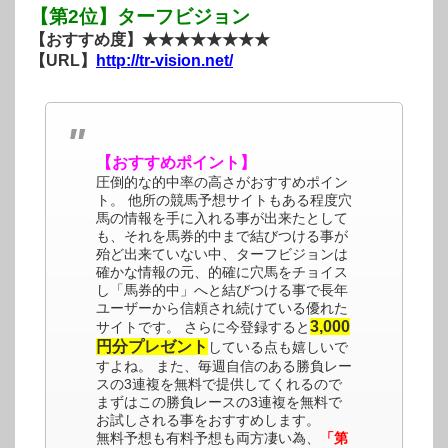
【第2位】ターフビジョン
【おすすめ度】★★★★★★★★
【URL】
http://tr-vision.net/
【おすすめポイント】
圧倒的な的中率の高さがおすすめポイン
ト。 他所の競馬予想サイトもある程度穴
馬の情報を手に入れる事が出来たとして
も、それを馬券的中まで結びつける事が
殆ど出来ていない中、ターフビジョンは
確かな情報の元、的確に穴馬をチョイス
し「馬券的中」へと結びつける事で長年
ユーザーから信頼され続けている優れた
3,000
サイトです。 さらに今登録すると
円分プレゼント
している点も嬉しいで
すよね。 また、毎週自信のある勝負レー
スの3連複を無料で提供してくれるので
まずはこの勝負レースの3連複を無料で
お試しされる事をおすすめします。
無料予想も有料予想も両方凄い為、
「第