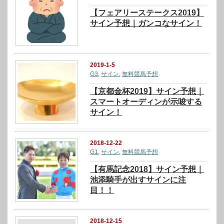
【フェアリーステークス2019】
サイン予想｜ガンコなサイン！
2019-1-5
G3
,
サイン
,
無料競馬予想
【京都金杯2019】サイン予想｜
スマートオーディンが示唆する
サイン！
2018-12-22
G1
,
サイン
,
無料競馬予想
【有馬記念2018】サイン予想｜
池添騎手が出すサインに注
目！！
2018-12-15