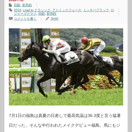
2018-7-31
回顧
,
新馬戦
2019
,
Load to クラシック
,
アトミックフォース
,
ミッキーブラック
,
ロ
ジャーズクライ
,
回顧
,
新馬戦
コメントを書く
SHIN
7月1日の福島は真夏の日差しで最高気温は36.3度と言う猛暑
日だった。そんな中行われたメイクデビュー福島。馬にもジ