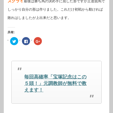
ズクライ
最後は勝ち馬の決め手に屈した形ですが王道競馬で
しっかり自分の形は作りました。これだけ初戦から動ければ
敗れはしましたが上出来だと思います。
共有:
ク
Facebook
ク
リ
で
リ
ッ
共
ッ
ク
有
ク
し
す
し
て
る
て
Twitter
に
Google+
で
は
で
共
ク
共
有
リ
有
(新
ッ
(新
し
ク
し
毎回高確率「宝塚記念はこの
い
し
い
ウ
て
ウ
ィ
く
ィ
５頭！」元調教師が無料で教
ン
だ
ン
ド
さ
ド
えます！
ウ
い
ウ
で
(新
で
開
し
開
き
い
き
ま
ウ
ま
す)
ィ
す)
ン
ド