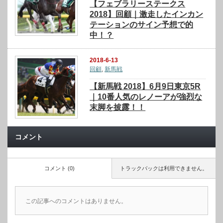
【フェブラリーステークス
2018】回顧｜激走したインカン
テーションのサイン予想で的
中！？
2018-6-13
回顧
,
新馬戦
【新馬戦 2018】6月9日東京5R
｜10番人気のレノーアが強烈な
末脚を披露！！
コメント
コメント (0)
トラックバックは利用できません。
この記事へのコメントはありません。