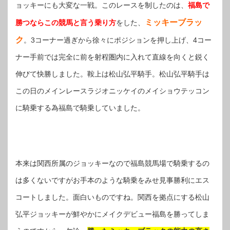
ョッキーにも大変な一戦。このレースを制したのは、
福島で
ミッキーブラッ
勝つならこの競馬と言う乗り方
をした、
ク
。3コーナー過ぎから徐々にポジションを押し上げ、4コー
ナー手前では完全に前を射程圏内に入れて直線を向くと鋭く
伸びて快勝しました。鞍上は松山弘平騎手。松山弘平騎手は
この日のメインレースラジオニッケイのメイショウテッコン
に騎乗する為福島で騎乗していました。
本来は関西所属のジョッキーなので福島競馬場で騎乗するの
は多くないですがお手本のような騎乗をみせ見事勝利にエス
コートしました。面白いものですね。関西を拠点にする松山
弘平ジョッキーが鮮やかにメイクデビュー福島を勝ってしま