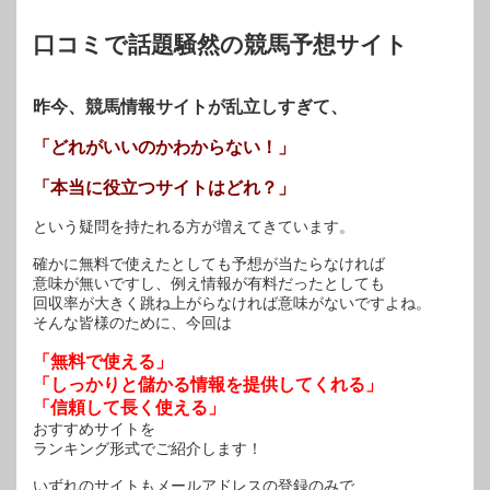
ウ
で
開
口コミで話題騒然の競馬予想サイト
き
ま
す)
昨今、競馬情報サイトが乱立しすぎて、
「どれがいいのかわからない！」
「本当に役立つサイトはどれ？」
という疑問を持たれる方が増えてきています。
確かに無料で使えたとしても予想が当たらなければ
意味が無いですし、例え情報が有料だったとしても
回収率が大きく跳ね上がらなければ意味がないですよね。
そんな皆様のために、今回は
「無料で使える」
「しっかりと儲かる情報を提供してくれる」
「信頼して長く使える」
おすすめサイトを
ランキング形式でご紹介します！
いずれのサイトもメールアドレスの登録のみで