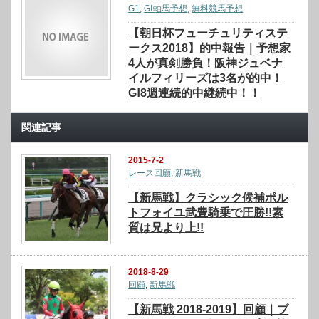
G1
,
GⅠ軸馬予想
,
無料競馬予想
【朝日杯フューチュリティステ
ークス2018】的中報告｜予想家
4人が真剣勝負！阪神ジュベナ
イルフィリーズは3名が的中！
GⅠ8週連続的中継続中！！
関連記事
2015-7-2
レース回顧
,
新馬戦
【新馬戦】クラシック候補ポル
トフォイユ武豊騎乗で圧勝!!素
質は兄より上!!
2018-8-29
回顧
,
新馬戦
【新馬戦 2018-2019】回顧｜ブ