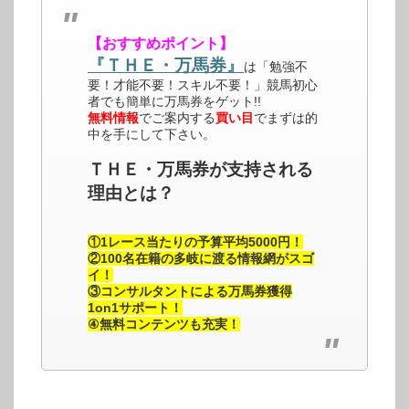
【おすすめポイント】
『ＴＨＥ・万馬券』
は「勉強不
要！才能不要！スキル不要！」競馬初心
者でも簡単に万馬券をゲット!!
無料情報
でご案内する
買い目
でまずは的
中を手にして下さい。
ＴＨＥ・万馬券が支持される
理由とは？
①1レース当たりの予算平均5000円！
②100名在籍の多岐に渡る情報網がスゴ
イ！
③コンサルタントによる万馬券獲得
1on1サポート！
④無料コンテンツも充実！