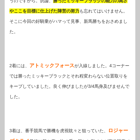
うのですから。勿論、
勝ったミッキーブラックの能力の高さ
やここを目標に仕上げた陣営の努力
も忘れてはいけません。
そこに今回の好騎乗がハマって見事、新馬勝ちをおさめまし
た。
アトミックフォース
2着には、
が入線しました。4コーナー
では勝ったミッキーブラックとそれ程変わらない位置取りを
キープしていました。良く伸びましたが3/4馬身及びませんで
した。
ロジャー
3着は、番手競馬で勝機を虎視眈々と狙っていた、