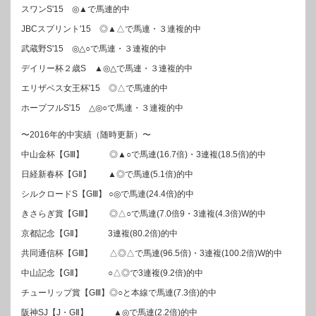
スワンS'15 ◎▲で馬連的中
JBCスプリント'15 ◎▲△で馬連・３連複的中
武蔵野S'15 ◎△○で馬連・３連複的中
デイリー杯２歳S ▲◎△で馬連・３連複的中
エリザベス女王杯'15 ◎△で馬連的中
ホープフルS'15 △◎○で馬連・３連複的中
〜2016年的中実績（随時更新）〜
中山金杯【GⅢ】 ◎▲○で馬連(16.7倍)・3連複(18.5倍)的中
日経新春杯【GⅡ】 ▲◎で馬連(5.1倍)的中
シルクロードS【GⅢ】 ○◎で馬連(24.4倍)的中
きさらぎ賞【GⅢ】 ◎△○で馬連(7.0倍9・3連複(4.3倍)W的中
京都記念【GⅡ】 3連複(80.2倍)的中
共同通信杯【GⅢ】 △◎△で馬連(96.5倍)・3連複(100.2倍)W的中
中山記念【GⅡ】 ○△◎で3連複(9.2倍)的中
チューリップ賞【GⅢ】◎○と本線で馬連(7.3倍)的中
阪神SJ【J・GⅡ】 ▲◎で馬連(2.2倍)的中