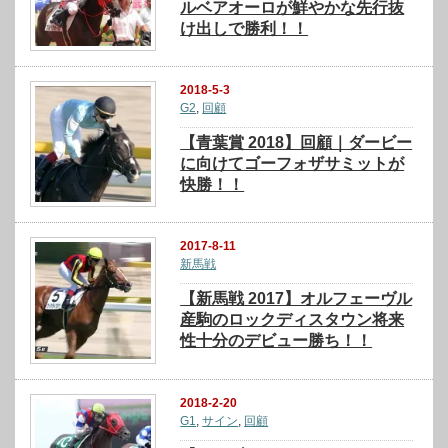
ルベアオーロが鮮やかな先行抜
け出しで勝利！！
2018-5-3
G2
,
回顧
【青葉賞 2018】回顧｜ダービー
に向けてゴーフォザサミットが
快勝！！
2017-8-11
新馬戦
【新馬戦 2017】オルフェーヴル
産駒のロックディスタウン将来
性十分のデビュー勝ち！！
2018-2-20
G1
,
サイン
,
回顧