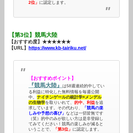
2位」
に認定します。
【第3位】競馬大陸
【おすすめ度】★★★★★★
【URL】
https://www.kb-tairiku.net/
【おすすめポイント】
『競馬大陸』
は58週連続的中してい
る利益に特化した無料情報を毎週公開
中。
ナイチンゲールの統計学×メンデル
の生物学
を取りいれて、
的中、利益
を追
求しています。その代わり、
「競馬の楽
しみや予想の喜び」
などは一切皆無です
（笑）的中のみが欲しい方は是非登録し
てみてください！競馬の楽しみが減ると
いうことで、
「第3位」
に認定します。