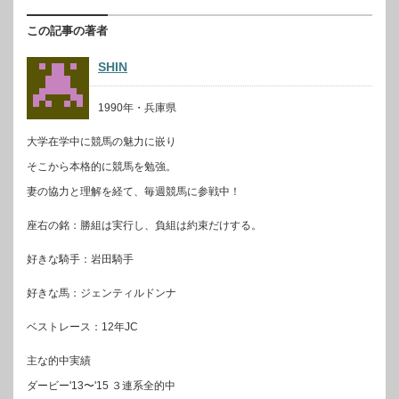
この記事の著者
SHIN
1990年・兵庫県
大学在学中に競馬の魅力に嵌り
そこから本格的に競馬を勉強。
妻の協力と理解を経て、毎週競馬に参戦中！
座右の銘：勝組は実行し、負組は約束だけする。
好きな騎手：岩田騎手
好きな馬：ジェンティルドンナ
ベストレース：12年JC
主な的中実績
ダービー'13〜'15 ３連系全的中