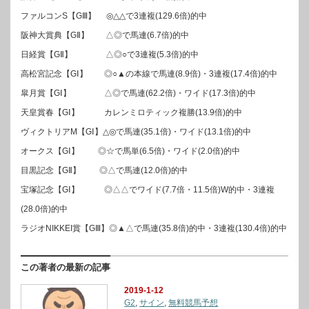
ファルコンS【GⅢ】 ◎△△で3連複(129.6倍)的中
阪神大賞典【GⅡ】 △◎で馬連(6.7倍)的中
日経賞【GⅡ】 △◎○で3連複(5.3倍)的中
高松宮記念【GⅠ】 ◎○▲の本線で馬連(8.9倍)・3連複(17.4倍)的中
皐月賞【GⅠ】 △◎で馬連(62.2倍)・ワイド(17.3倍)的中
天皇賞春【GⅠ】 カレンミロティック複勝(13.9倍)的中
ヴィクトリアM【GⅠ】△◎で馬連(35.1倍)・ワイド(13.1倍)的中
オークス【GⅠ】 ◎☆で馬単(6.5倍)・ワイド(2.0倍)的中
目黒記念【GⅡ】 ◎△で馬連(12.0倍)的中
宝塚記念【GⅠ】 ◎△△でワイド(7.7倍・11.5倍)W的中・3連複
(28.0倍)的中
ラジオNIKKEI賞【GⅢ】◎▲△で馬連(35.8倍)的中・3連複(130.4倍)的中
この著者の最新の記事
2019-1-12
G2
,
サイン
,
無料競馬予想