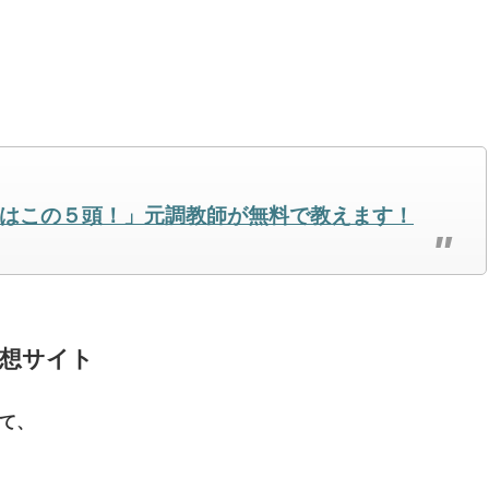
はこの５頭！」元調教師が無料で教えます！
予想サイト
て、