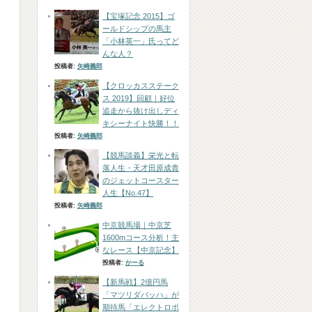
【宝塚記念 2015】ゴ
ールドシップの馬主
「小林英一」氏ってど
んな人？
投稿者:
矢崎義郎
【クロッカスステーク
ス 2019】回顧｜好位
追走から抜け出しディ
キシーナイト快勝！！
投稿者:
矢崎義郎
【競馬談義】栄光と転
落人生・天才田原成貴
のジェットコースター
人生【No.47】
投稿者:
矢崎義郎
中京競馬場｜中京芝
1600mコース分析！主
なレース【中京記念】
投稿者:
かーる
【新馬戦】2億円馬
「マツリダバッハ」が
期待馬「エレクトロポ