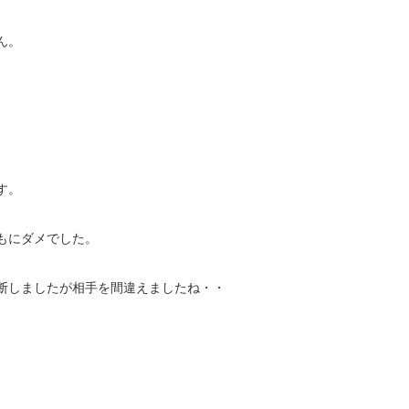
ん。
す。
もにダメでした。
断しましたが相手を間違えましたね・・