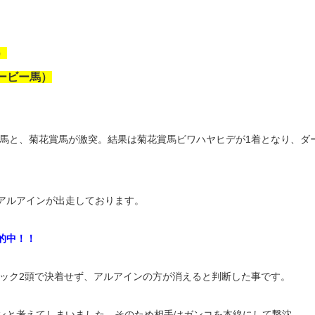
）
ービー馬）
ー馬と、菊花賞馬が激突。結果は菊花賞馬ビワハヤヒデが1着となり、ダ
。
アルアインが出走しております。
的中！！
シック2頭で決着せず、アルアインの方が消えると判断した事です。
ンと考えてしまいました。そのため相手はガンコを本線にして撃沈。