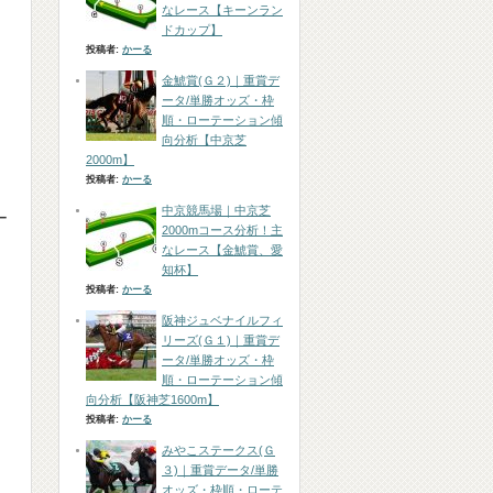
なレース【キーンラン
ドカップ】
投稿者:
かーる
金鯱賞(Ｇ２)｜重賞デ
ータ/単勝オッズ・枠
順・ローテーション傾
向分析【中京芝
2000m】
投稿者:
かーる
中京競馬場｜中京芝
ー
2000mコース分析！主
なレース【金鯱賞、愛
知杯】
投稿者:
かーる
阪神ジュベナイルフィ
リーズ(Ｇ１)｜重賞デ
ータ/単勝オッズ・枠
順・ローテーション傾
向分析【阪神芝1600m】
投稿者:
かーる
みやこステークス(Ｇ
３)｜重賞データ/単勝
オッズ・枠順・ローテ