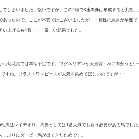
してしまいました。堅いですが、この2頭で3連馬券は形成すると判断。
であったので、ここが不安ではございましたが・・相性の悪さが早速で
追い上げるも4着・・・厳しい結果でした。
から菊花賞では本命予定です。ワグネリアンが天皇賞・秋に向かうとい
うですね。ブラストワンピースが人気を集めてほしいのですが・・
の軸馬はレイデオロ。馬券としては1番人気でも買う必要がある馬でした
久しぶりにダービー馬が出てきたためです。