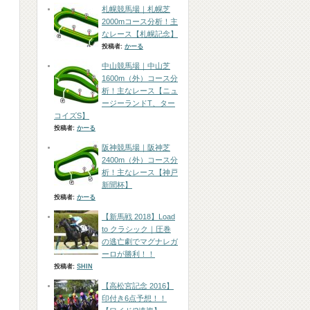
札幌競馬場｜札幌芝
2000mコース分析！主
なレース【札幌記念】
投稿者:
かーる
中山競馬場｜中山芝
1600m（外）コース分
析！主なレース【ニュ
ージーランドT、ター
コイズS】
投稿者:
かーる
阪神競馬場｜阪神芝
2400m（外）コース分
析！主なレース【神戸
新聞杯】
投稿者:
かーる
【新馬戦 2018】Load
to クラシック｜圧巻
の逃亡劇でマグナレガ
ーロが勝利！！
投稿者:
SHIN
【高松宮記念 2016】
印付き6点予想！！