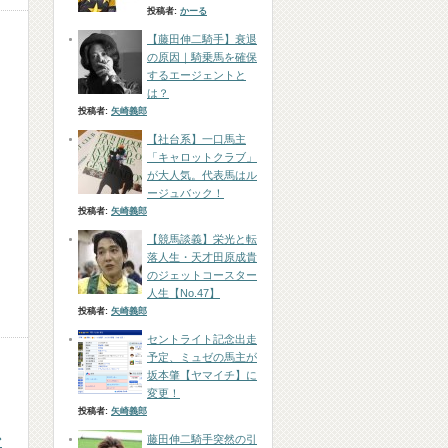
投稿者:
かーる
【藤田伸二騎手】衰退
の原因｜騎乗馬を確保
するエージェントと
は？
投稿者:
矢崎義郎
【社台系】一口馬主
「キャロットクラブ」
が大人気。代表馬はル
ージュバック！
投稿者:
矢崎義郎
【競馬談義】栄光と転
落人生・天才田原成貴
のジェットコースター
人生【No.47】
投稿者:
矢崎義郎
セントライト記念出走
予定、ミュゼの馬主が
坂本肇【ヤマイチ】に
変更！
投稿者:
矢崎義郎
ン
藤田伸二騎手突然の引