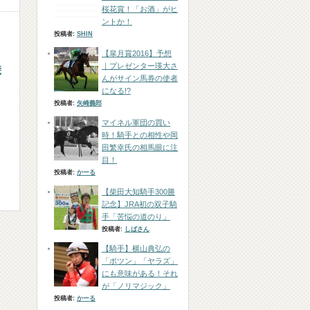
桜花賞！「お酒」がヒ
ントか！
投稿者:
SHIN
【皐月賞2016】予想
｜プレゼンター瑛大さ
乗
んがサイン馬券の使者
になる!?
投稿者:
矢崎義郎
マイネル軍団の買い
時！騎手との相性や岡
田繁幸氏の相馬眼に注
目！
投稿者:
かーる
【柴田大知騎手300勝
記念】JRA初の双子騎
手「苦悩の道のり」
投稿者:
しばさん
【騎手】横山典弘の
「ポツン」「ヤラズ」
にも意味がある！それ
が「ノリマジック」
投稿者:
かーる