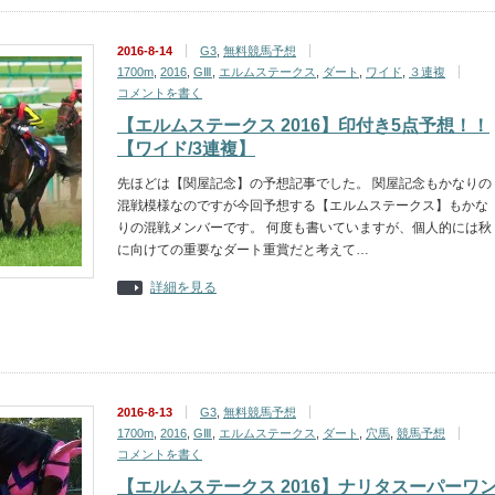
2016-8-14
G3
,
無料競馬予想
1700m
,
2016
,
GⅢ
,
エルムステークス
,
ダート
,
ワイド
,
３連複
コメントを書く
【エルムステークス 2016】印付き5点予想！！
【ワイド/3連複】
先ほどは【関屋記念】の予想記事でした。 関屋記念もかなりの
混戦模様なのですが今回予想する【エルムステークス】もかな
りの混戦メンバーです。 何度も書いていますが、個人的には秋
に向けての重要なダート重賞だと考えて…
詳細を見る
2016-8-13
G3
,
無料競馬予想
1700m
,
2016
,
GⅢ
,
エルムステークス
,
ダート
,
穴馬
,
競馬予想
コメントを書く
【エルムステークス 2016】ナリタスーパーワ