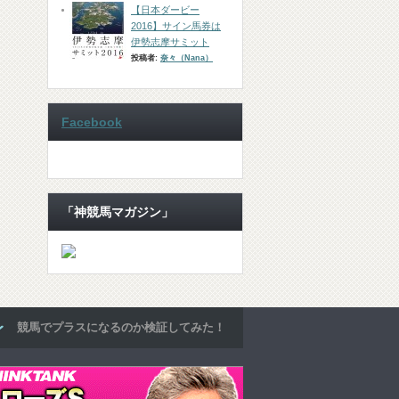
【日本ダービー
2016】サイン馬券は
伊勢志摩サミット
投稿者:
奈々（Nana）
Facebook
「神競馬マガジン」
競馬でプラスになるのか検証してみた！