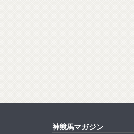
神競馬マガジン