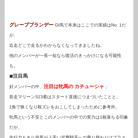
グレープブランデー
GⅠ馬で本来はここでの実績はNo. 1だ
が、
近走どこで走るかわからなくなってきましたね。
他のメンバーが一長一短なら復活のきっかけになる可能性
も。
◾︎注目馬
注目は牝馬の カチューシャ
好メンバーの中、
。
前走マリーンS13着はスタート直後につまづいたことと、
1角で狭くなり鞍ズレをおこしてしまったために参考外。
牝馬という不安とこのメンバーの中での実力は1枚落ちる印象
だが、
先行力もあり発馬が上手い武豊騎手への乗り替わりはプラス