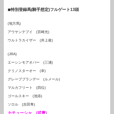
◾︎特別登録馬(騎手想定)フルゲート13頭
(地方馬)
アウヤンテプイ (宮崎光)
ウルトラカイザー (井上俊)
(JRA)
エーシンモアオバー (三浦)
クリノスターオー (幸)
グレープブランデー (ルメール)
マルカフリート (四位)
ゴールスキー (池添)
ソロル (吉田隼)
カチューシャ (武豊)