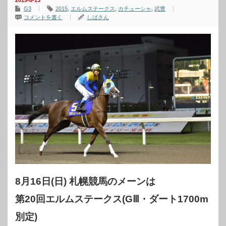
2015-8-13
G3
2015
,
エルムステークス
,
カチューシャ
,
武豊
コメントを書く
しばさん
8月16日(日) 札幌競馬のメーンは
第20回エルムステークス(GⅢ・ダート1700m
別定)