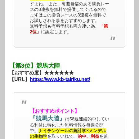
すよね。 また、毎週自信のある勝負レー
スの3連複を無料で提供してくれるので
まずはこの勝負レースの3連複を無料で
お試しされる事をおすすめします。
無料予想も有料予想も両方凄い為、
「第
2位」
に認定します。
【第3位】競馬大陸
【おすすめ度】★★★★★★
【URL】
https://www.kb-tairiku.net/
【おすすめポイント】
『競馬大陸』
は58週連続的中してい
る利益に特化した無料情報を毎週公開
中。
ナイチンゲールの統計学×メンデル
の生物学
を取りいれて、
的中、利益
を追