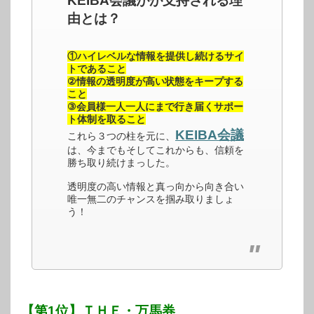
KEIBA会議がが支持される理
由とは？
①ハイレベルな情報を提供し続けるサイ
トであること
②情報の透明度が高い状態をキープする
こと
③会員様一人一人にまで行き届くサポー
ト体制を取ること
KEIBA会議
これら３つの柱を元に、
は、今までもそしてこれからも、信頼を
勝ち取り続けまっした。
透明度の高い情報と真っ向から向き合い
唯一無二のチャンスを掴み取りましょ
う！
【第1位】ＴＨＥ・万馬券