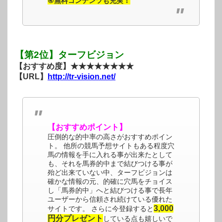
④無料コンテンツも充実！
【第2位】ターフビジョン
【おすすめ度】★★★★★★★★
【URL】
http://tr-vision.net/
【おすすめポイント】
圧倒的な的中率の高さがおすすめポイン
ト。 他所の競馬予想サイトもある程度穴
馬の情報を手に入れる事が出来たとして
も、それを馬券的中まで結びつける事が
殆ど出来ていない中、ターフビジョンは
確かな情報の元、的確に穴馬をチョイス
し「馬券的中」へと結びつける事で長年
ユーザーから信頼され続けている優れた
3,000
サイトです。 さらに今登録すると
円分プレゼント
している点も嬉しいで