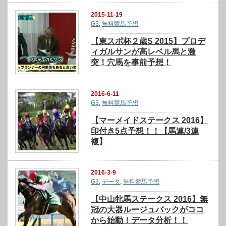
2015-11-19
G3
,
無料競馬予想
【東スポ杯２歳S 2015】プロデ
ィガルサンが高レベル馬と激
突！穴馬を事前予想！
2016-6-11
G3
,
無料競馬予想
【マーメイドステークス 2016】
印付き5点予想！！【馬連/3連
複】
2016-3-9
G3
,
データ
,
無料競馬予想
【中山牝馬ステークス 2016】無
冠の大器ルージュバックがココ
から始動！データ分析！！