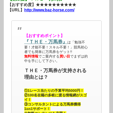
【おすすめ度】★★★★★★★★★★
【URL】
http://www.baz-horse.com/
【おすすめポイント】
『ＴＨＥ・万馬券』
は「勉強不
要！才能不要！スキル不要！」競馬初心
者でも簡単に万馬券をゲット!!
無料情報
でご案内する
買い目
でまずは的
中を手にして下さい。
ＴＨＥ・万馬券が支持される
理由とは？
①1レース当たりの予算平均5000円！
②100名在籍の多岐に渡る情報網がスゴ
イ！
③コンサルタントによる万馬券獲得
1on1サポート！