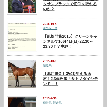
タサンブラックで初GⅠを取れる
のか？
2015-10-4
海外レース
【凱旋門賞2015】グリーンチャ
ンネルで10月4日(日) 22:30～
23:30ＴＶ中継！
2015-10-1
競走馬
【池江厩舎】3冠を狙える逸
材！2.3億円馬「サトノダイヤモ
ンド」！
2015-9-30
種牡馬
,
競走馬