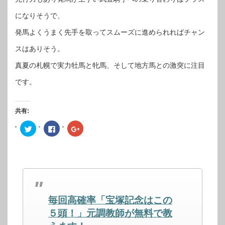
になりそうで、
発馬よくうまく先手を取ってスムーズに進められればチャン
スはありそう。
真夏の札幌で実力牡馬と牝馬、そして地方馬との激突に注目
です。
共有:
ク
Facebook
ク
リ
で
リ
ッ
共
ッ
ク
有
ク
し
す
し
て
る
て
Twitter
に
Google+
で
は
で
共
ク
共
有
リ
有
(新
ッ
(新
し
ク
し
毎回高確率「宝塚記念はこの
い
し
い
ウ
て
ウ
ィ
く
ィ
５頭！」元調教師が無料で教
ン
だ
ン
ド
さ
ド