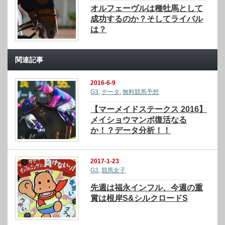
オルフェーヴルは種牡馬として
成功するのか？そしてライバル
は？
関連記事
2016-6-9
G3
,
データ
,
無料競馬予想
【マーメイドステークス 2016】
メイショウマンボ復活なる
か！？データ分析！！
2017-1-23
G3
,
競馬女子
先週は福永インフル、今週の重
賞は根岸S&シルクロードS