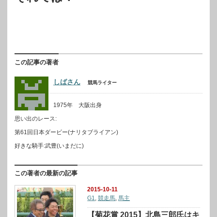
この記事の著者
しばさん
競馬ライター
1975年 大阪出身
思い出のレース:
第61回日本ダービー(ナリタブライアン)
好きな騎手:武豊(いまだに)
この著者の最新の記事
2015-10-11
G1
,
競走馬
,
馬主
【菊花賞 2015】北島三郎氏はキ