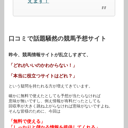
えます！
ウ
い
ウ
で
(新
で
開
し
開
き
い
き
ま
ウ
ま
す)
ィ
す)
ン
ド
ウ
で
開
口コミで話題騒然の競馬予想サイト
き
ま
す)
昨今、競馬情報サイトが乱立しすぎて、
「どれがいいのかわからない！」
「本当に役立つサイトはどれ？」
という疑問を持たれる方が増えてきています。
確かに無料で使えたとしても予想が当たらなければ
意味が無いですし、例え情報が有料だったとしても
回収率が大きく跳ね上がらなければ意味がないですよね。
そんな皆様のために、今回は
「無料で使える」
「しっかりと儲かる情報を提供してくれる」