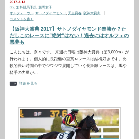
2017-3-13
G2
,
無料競馬予想
,
競馬女子
オルフェーヴル
,
サトノダイヤモンド
,
天皇賞春
,
阪神大賞典
コメントを書く
【阪神大賞典 2017】サトノダイヤモンド楽勝か？た
だしこのレースに”絶対”はない！過去にはオルフェの
悪夢も
こんにちは、奈々です。 来週の日曜は阪神大賞典（芝3,000m）が
行われます。個人的に長距離の重賞やレースは結構好きです。比
較的長い時間の中でジワジワ展開していく長距離レースは、馬や
騎手の力量が…
詳細を見る