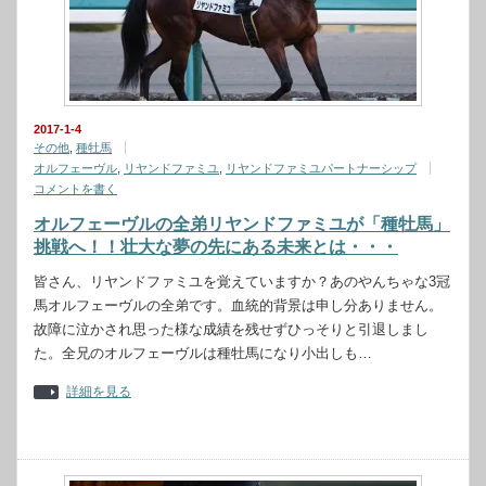
2017-1-4
その他
,
種牡馬
オルフェーヴル
,
リヤンドファミユ
,
リヤンドファミユパートナーシップ
コメントを書く
オルフェーヴルの全弟リヤンドファミユが「種牡馬」
挑戦へ！！壮大な夢の先にある未来とは・・・
皆さん、リヤンドファミユを覚えていますか？あのやんちゃな3冠
馬オルフェーヴルの全弟です。血統的背景は申し分ありません。
故障に泣かされ思った様な成績を残せずひっそりと引退しまし
た。全兄のオルフェーヴルは種牡馬になり小出しも…
詳細を見る