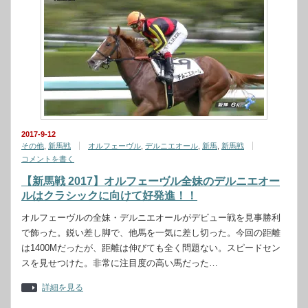
2017-9-12
その他
,
新馬戦
オルフェーヴル
,
デルニエオール
,
新馬
,
新馬戦
コメントを書く
【新馬戦 2017】オルフェーヴル全妹のデルニエオー
ルはクラシックに向けて好発進！！
オルフェーヴルの全妹・デルニエオールがデビュー戦を見事勝利
で飾った。鋭い差し脚で、他馬を一気に差し切った。今回の距離
は1400Mだったが、距離は伸びても全く問題ない。スピードセン
スを見せつけた。非常に注目度の高い馬だった…
詳細を見る