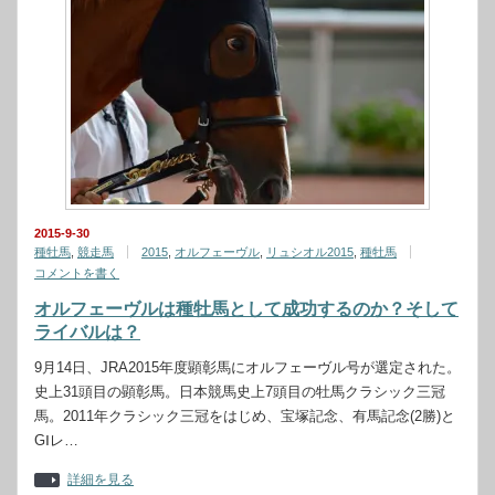
2015-9-30
種牡馬
,
競走馬
2015
,
オルフェーヴル
,
リュシオル2015
,
種牡馬
コメントを書く
オルフェーヴルは種牡馬として成功するのか？そして
ライバルは？
9月14日、JRA2015年度顕彰馬にオルフェーヴル号が選定された。
史上31頭目の顕彰馬。日本競馬史上7頭目の牡馬クラシック三冠
馬。2011年クラシック三冠をはじめ、宝塚記念、有馬記念(2勝)と
GⅠレ…
詳細を見る