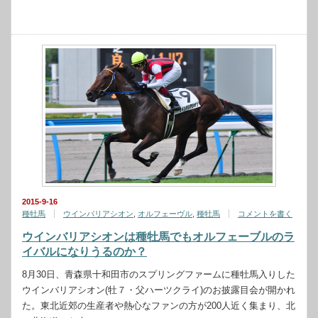
2015-9-16
種牡馬
ウインバリアシオン
,
オルフェーヴル
,
種牡馬
コメントを書く
ウインバリアシオンは種牡馬でもオルフェーブルのラ
イバルになりうるのか？
8月30日、青森県十和田市のスプリングファームに種牡馬入りした
ウインバリアシオン(牡７・父ハーツクライ)のお披露目会が開かれ
た。東北近郊の生産者や熱心なファンの方が200人近く集まり、北