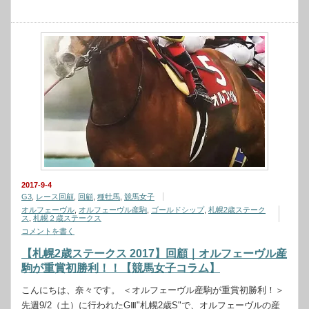
2017-9-4
G3
,
レース回顧
,
回顧
,
種牡馬
,
競馬女子
オルフェーヴル
,
オルフェーヴル産駒
,
ゴールドシップ
,
札幌2歳ステーク
ス
,
札幌２歳ステークス
コメントを書く
【札幌2歳ステークス 2017】回顧｜オルフェーヴル産
駒が重賞初勝利！！【競馬女子コラム】
こんにちは、奈々です。 ＜オルフェーヴル産駒が重賞初勝利！＞
先週9/2（土）に行われたGⅢ"札幌2歳S"で、オルフェーヴルの産