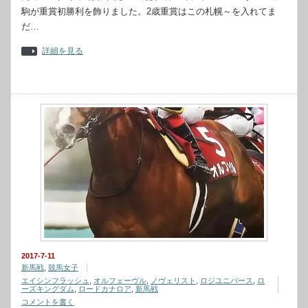
駒が重賞初勝利を飾りました。2歳重賞はこの札幌～を入れてま
だ…
詳細を見る
2017-7-11
新馬戦
,
競馬女子
エイシンフラッシュ
,
オルフェーヴル
,
ノヴェリスト
,
ロジユニバース
,
ロ
ーズキングダム
,
ロードカナロア
,
新馬戦
コメントを書く