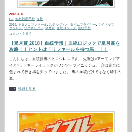
2018-4-11
G1
,
無料競馬予想
,
血統
2018
,
キタノコマンドール
,
ステルヴィオ
,
タイムフライヤー
,
マイネルフ
ァンロン
,
ワグネリアン
,
皐月賞
,
血統ロジック
,
血統予想
コメントを書く
【皐月賞 2018】血統予想｜血統ロジックで皐月賞を
攻略！！ヒントは「リファールを持つ馬」！！
こんにちは。血統担当のヒロシレスです。 先週は○アーモンドア
イと○ラッキーライラックがワンツーフィニッシュ。 ◎は完全に
包まれて行き場を失っていました。 馬の血統だけではなく騎手の
血…
詳細を見る