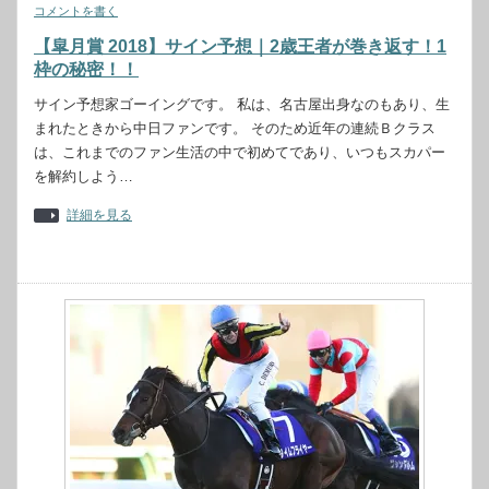
コメントを書く
【皐月賞 2018】サイン予想｜2歳王者が巻き返す！1
枠の秘密！！
サイン予想家ゴーイングです。 私は、名古屋出身なのもあり、生
まれたときから中日ファンです。 そのため近年の連続Ｂクラス
は、これまでのファン生活の中で初めてであり、いつもスカパー
を解約しよう…
詳細を見る