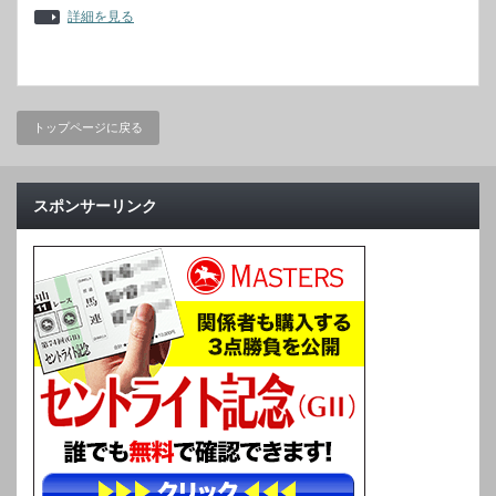
詳細を見る
トップページに戻る
スポンサーリンク