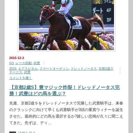
2015-12-2
G3
,
レース回顧
,
武豊
2015
,
エアスピネル
,
スマートオーディン
,
ドレッドノータス
,
京都2歳ス
テークス
,
武豊
コメントを書く
【京都2歳S】豊マジック炸裂！ドレッドノータス完
勝！武豊はどの馬を選ぶ？
先週、京都2歳Ｓをドレッドノータスで完勝した武豊騎手は、来春
のクラッシクに向けて早くも武豊騎手が3頭の重賞ウィナーを誕生
させた。最終的にどの馬を選択するか?嬉しい悲鳴が久々に聞こえ
てきた。先ずは、ディ…