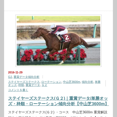
2016-11-29
G2
,
重賞データ傾向分析
ステイヤーズステークス
,
ローテーション
,
中山芝3600m
,
傾向分析
,
単勝
オッズ
,
枠順
,
重賞データ
,
Ｇ２
コメントを書く
ステイヤーズステークス(Ｇ２)｜重賞データ/単勝オッ
ズ・枠順・ローテーション傾向分析【中山芝3600m】
ステイヤーズステークス(Ｇ２) ・コース 中山芝3600m 重賞解説