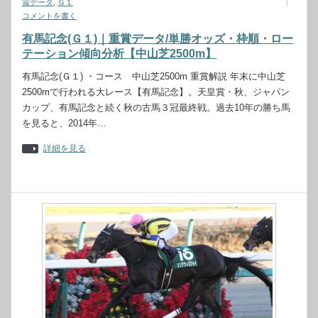
賞データ
,
Ｇ１
コメントを書く
有馬記念(Ｇ１)｜重賞データ/単勝オッズ・枠順・ロー
テーション傾向分析【中山芝2500m】
有馬記念(Ｇ１) ・コース 中山芝2500m 重賞解説 年末に中山芝
2500mで行われる大レース【有馬記念】。天皇賞・秋、ジャパン
カップ、有馬記念と続く秋の古馬３冠最終戦。過去10年の勝ち馬
を見ると、2014年…
詳細を見る