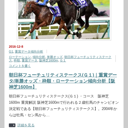
2016-12-8
G1
,
重賞データ傾向分析
ローテーション
,
傾向分析
,
単勝オッズ
,
朝日杯フューチュリティステーク
ス
,
枠順
,
重賞データ
,
阪神芝1600m
,
Ｇ１
コメントを書く
朝日杯フューチュリティステークス(Ｇ１)｜重賞デー
タ/単勝オッズ・枠順・ローテーション傾向分析【阪
神芝1600m】
朝日杯フューチュリティステークス(Ｇ１) ・コース 阪神芝
1600m 重賞解説 阪神芝1600mで行われる２歳牡馬のチャンピオン
決定戦である【朝日杯フューチュリティステークス】。2004年か
らは牡馬・セン馬から…
詳細を見る