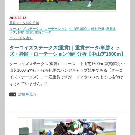
2016-12-13
重賞データ傾向分析
ターコイズステークス
,
ローテーション
,
中山芝1600m
,
傾向分析
,
単勝オ
ッズ
,
枠順
,
重賞
,
重賞データ
コメントを書く
ターコイズステークス(重賞)｜重賞データ/単勝オッ
ズ・枠順・ローテーション傾向分析【中山芝1600m】
ターコイズステークス(重賞) ・コース 中山芝1600m 重賞解説 中
山芝1600mで行われる牝馬のハンデキャップ競争である【ターコ
イズステークス】。一応重賞ですが、Ｇ２やＧ３のように格付け
はされていません。2…
詳細を見る