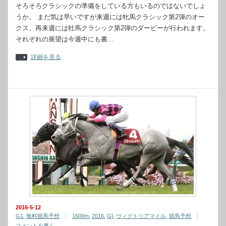
そろそろクラシックの準備をしている方もいるのではないでしょ
うか。 まだ気は早いですが来週には牝馬クラシック第2弾のオー
クス、再来週には牡馬クラシック第2弾のダービーが行われます。
それぞれの展望は今週中にも書…
詳細を見る
2016-5-12
G1
,
無料競馬予想
1600m
,
2016
,
GⅠ
,
ヴィクトリアマイル
,
競馬予想
コメントを書く