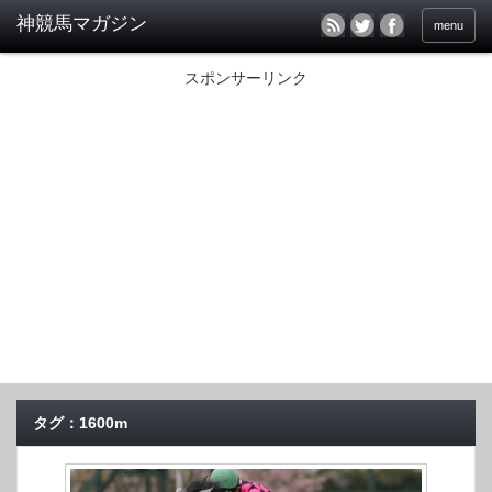
menu
スポンサーリンク
タグ：1600m