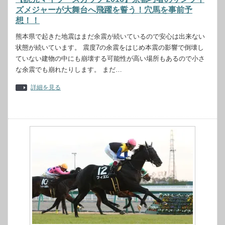
ズメジャーが大舞台へ飛躍を誓う！穴馬を事前予
想！！
熊本県で起きた地震はまだ余震が続いているので安心は出来ない
状態が続いています。 震度7の余震をはじめ本震の影響で倒壊し
ていない建物の中にも崩壊する可能性が高い場所もあるので小さ
な余震でも崩れたりします。 まだ…
詳細を見る