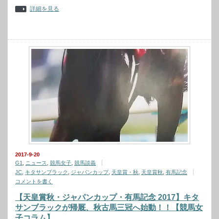
詳細を見る
2017-9-20
G1
,
ニュース
,
競馬女子
,
競馬談義
JC
,
キタサンブラック
,
ジャパンカップ
,
天皇賞・秋
,
天皇賞秋
,
有馬記念
コメントを書く
【天皇賞秋・ジャパンカップ・有馬記念 2017】キタ
サンブラックが帰厩、秋古馬三冠へ始動！！【競馬女
子コラム】