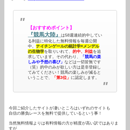
【おすすめポイント】
『競馬大陸』
は58週連続的中してい
る利益に特化した無料情報を毎週公開
中。
ナイチンゲールの統計学×メンデル
の生物学
を取りいれて、
的中、利益
を追
求しています。その代わり、
「競馬の楽
しみや予想の喜び」
などは一切皆無です
（笑）的中のみが欲しい方は是非登録し
てみてください！競馬の楽しみが減ると
いうことで、
「第3位」
に認定します。
今回ご紹介したサイトが凄いところはいずれのサイトも
自信の勝負レースを無料で提供しているという事！
当然無料情報よりは有料情報の方が精度が高い訳ではありま
すが