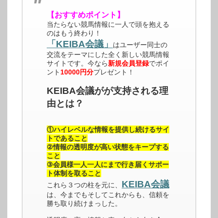
【おすすめポイント】
当たらない競馬情報に一人で頭を抱える
のはもう終わり！
「KEIBA会議」
はユーザー同士の
交流をテーマにした全く新しい競馬情報
サイトです。今なら
新規会員登録
でポイ
ント
10000円分
プレゼント！
KEIBA会議がが支持される理
由とは？
①ハイレベルな情報を提供し続けるサイ
トであること
②情報の透明度が高い状態をキープする
こと
③会員様一人一人にまで行き届くサポー
ト体制を取ること
KEIBA会議
これら３つの柱を元に、
は、今までもそしてこれからも、信頼を
勝ち取り続けまっした。