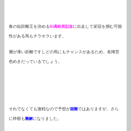
春の短距離王を決める
に出走して栄冠を掴む可能
GⅠ高松宮記念
性がある馬もチラホラいます。
層が薄い距離ですしどの馬にもチャンスがあるため、各陣営
色めきだっているでしょう。
それでなくても激戦なので予想が
ではありますが、さら
困難
に枠順も
になりました。
難解