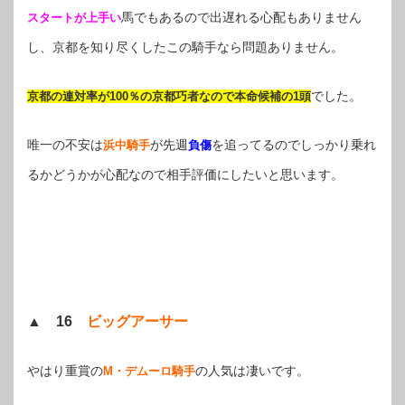
馬でもあるので出遅れる心配もありません
スタートが上手い
し、京都を知り尽くしたこの騎手なら問題ありません。
でした。
京都の連対率が100％の京都巧者なので本命候補の1頭
唯一の不安は
が先週
を追ってるのでしっかり乗れ
浜中騎手
負傷
るかどうかが心配なので相手評価にしたいと思います。
▲ 16
ビッグアーサー
やはり重賞の
の人気は凄いです。
M・デムーロ騎手