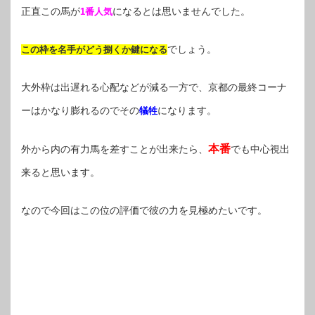
正直この馬が
になるとは思いませんでした。
1番人気
でしょう。
この枠を名手がどう捌くか鍵になる
大外枠は出遅れる心配などが減る一方で、京都の最終コーナ
ーはかなり膨れるのでその
になります。
犠牲
本番
外から内の有力馬を差すことが出来たら、
でも中心視出
来ると思います。
なので今回はこの位の評価で彼の力を見極めたいです。