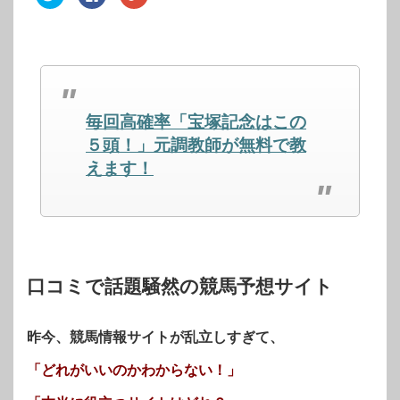
リ
で
リ
ッ
共
ッ
ク
有
ク
し
す
し
て
る
て
Twitter
に
Google+
で
は
で
共
ク
共
有
リ
有
(新
ッ
(新
し
ク
し
毎回高確率「宝塚記念はこの
い
し
い
ウ
て
ウ
ィ
く
ィ
５頭！」元調教師が無料で教
ン
だ
ン
ド
さ
ド
えます！
ウ
い
ウ
で
(新
で
開
し
開
き
い
き
ま
ウ
ま
す)
ィ
す)
ン
ド
ウ
で
開
口コミで話題騒然の競馬予想サイト
き
ま
す)
昨今、競馬情報サイトが乱立しすぎて、
「どれがいいのかわからない！」