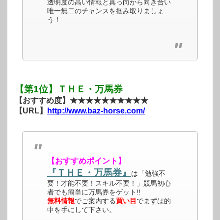
透明度の高い情報と真っ向から向き合い
唯一無二のチャンスを掴み取りましょ
う！
【第1位】ＴＨＥ・万馬券
【おすすめ度】★★★★★★★★★★
【URL】
http://www.baz-horse.com/
【おすすめポイント】
『ＴＨＥ・万馬券』
は「勉強不
要！才能不要！スキル不要！」競馬初心
者でも簡単に万馬券をゲット!!
無料情報
でご案内する
買い目
でまずは的
中を手にして下さい。