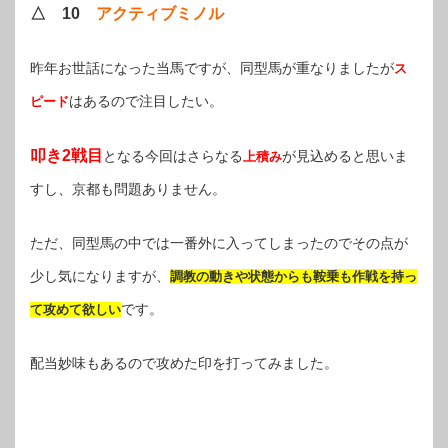
△ 10
アクティブミノル
昨年お世話になった当馬ですが、同型馬が重なりましたが
ス
はあるので注目したい。
ピード
叩き2戦目
となる今回はさらなる
が見込めると思いま
上積み
すし、京都も問題ありません。
ただ、同型馬の中では一番外に入ってしまったのでその点が
少し気になりますが、
調教の動きや状態からも鞍乗も作戦を持っ
です。
て攻めて欲しい
配当妙味もあるので攻めた印を打ってみました。