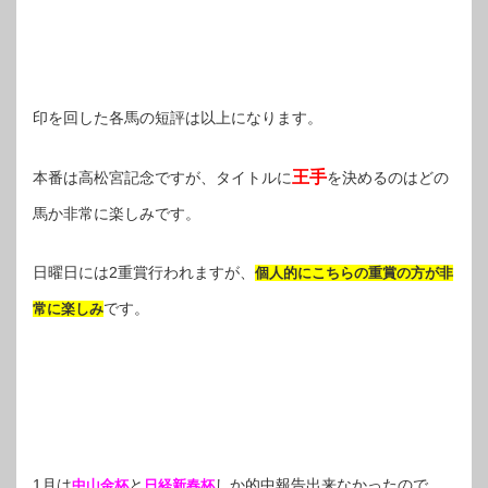
印を回した各馬の短評は以上になります。
王手
本番は高松宮記念ですが、タイトルに
を決めるのはどの
馬か非常に楽しみです。
日曜日には2重賞行われますが、
個人的にこちらの重賞の方が非
です。
常に楽しみ
1月は
と
しか的中報告出来なかったので、
中山金杯
日経新春杯