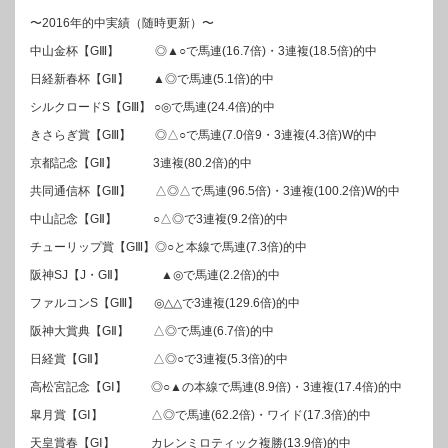
〜2016年的中実績（随時更新）〜
中山金杯【GⅢ】 ◎▲○で馬連(16.7倍)・3連複(18.5倍)的中
日経新春杯【GⅡ】 ▲◎で馬連(5.1倍)的中
シルクロードS【GⅢ】 ○◎で馬連(24.4倍)的中
きさらぎ賞【GⅢ】 ◎△○で馬連(7.0倍9・3連複(4.3倍)W的中
京都記念【GⅡ】 3連複(80.2倍)的中
共同通信杯【GⅢ】 △◎△で馬連(96.5倍)・3連複(100.2倍)W的中
中山記念【GⅡ】 ○△◎で3連複(9.2倍)的中
チューリップ賞【GⅢ】◎○と本線で馬連(7.3倍)的中
阪神SJ【J・GⅡ】 ▲◎で馬連(2.2倍)的中
ファルコンS【GⅢ】 ◎△△で3連複(129.6倍)的中
阪神大賞典【GⅡ】 △◎で馬連(6.7倍)的中
日経賞【GⅡ】 △◎○で3連複(5.3倍)的中
高松宮記念【GⅠ】 ◎○▲の本線で馬連(8.9倍)・3連複(17.4倍)的中
皐月賞【GⅠ】 △◎で馬連(62.2倍)・ワイド(17.3倍)的中
天皇賞春【GⅠ】 カレンミロティック複勝(13.9倍)的中