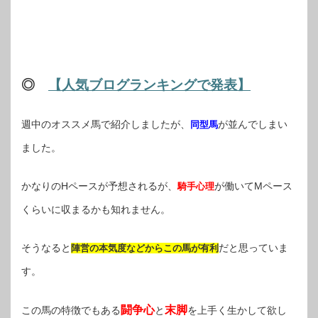
◎
【人気ブログランキングで発表】
週中のオススメ馬で紹介しましたが、
が並んでしまい
同型馬
ました。
かなりのHペースが予想されるが、
が働いてMペース
騎手心理
くらいに収まるかも知れません。
そうなると
だと思っていま
陣営の本気度などからこの馬が有利
す。
闘争心
末脚
この馬の特徴でもある
と
を上手く生かして欲し