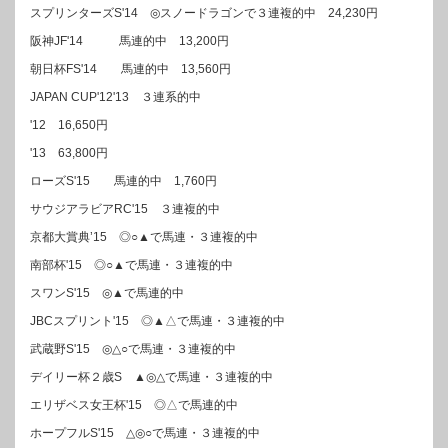
スプリンターズS'14 ◎スノードラゴンで３連複的中 24,230円
阪神JF'14 馬連的中 13,200円
朝日杯FS'14 馬連的中 13,560円
JAPAN CUP'12'13 ３連系的中
'12 16,650円
'13 63,800円
ローズS'15 馬連的中 1,760円
サウジアラビアRC'15 ３連複的中
京都大賞典’15 ◎○▲で馬連・３連複的中
南部杯'15 ◎○▲で馬連・３連複的中
スワンS'15 ◎▲で馬連的中
JBCスプリント'15 ◎▲△で馬連・３連複的中
武蔵野S'15 ◎△○で馬連・３連複的中
デイリー杯２歳S ▲◎△で馬連・３連複的中
エリザベス女王杯'15 ◎△で馬連的中
ホープフルS'15 △◎○で馬連・３連複的中