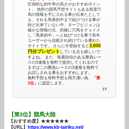
圧倒的な的中率の高さがおすすめポイン
ト。 他所の競馬予想サイトもある程度穴
馬の情報を手に入れる事が出来たとして
も、それを馬券的中まで結びつける事が
殆ど出来ていない中、ターフビジョンは
確かな情報の元、的確に穴馬をチョイス
し「馬券的中」へと結びつける事で長年
ユーザーから信頼され続けている優れた
3,000
サイトです。 さらに今登録すると
円分プレゼント
している点も嬉しいで
すよね。 また、毎週自信のある勝負レー
スの3連複を無料で提供してくれるので
まずはこの勝負レースの3連複を無料で
お試しされる事をおすすめします。
無料予想も有料予想も両方凄い為、
「第
2位」
に認定します。
【第3位】競馬大陸
【おすすめ度】★★★★★★
【URL】
https://www.kb-tairiku.net/