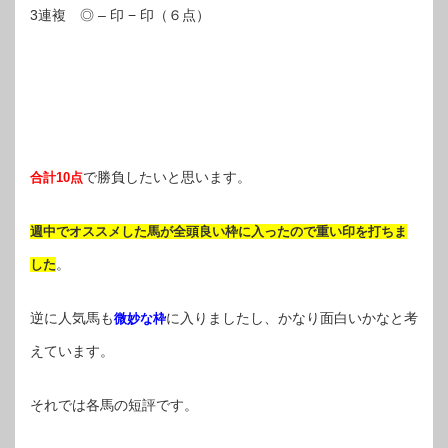
3連複 ◎ – 印 − 印（６点）
で勝負したいと思います。
合計10点
週中でオススメした馬が全頭良い枠に入ったので重い印を打ちま
。
した
逆に人気馬も
に入りましたし、かなり面白いかなと考
微妙な枠
えています。
それでは各馬の短評です。