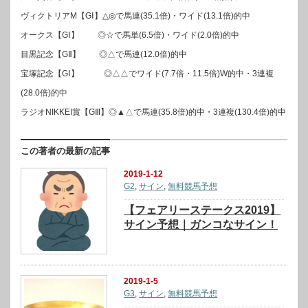
ヴィクトリアM【GⅠ】△◎で馬連(35.1倍)・ワイド(13.1倍)的中
オークス【GⅠ】 ◎☆で馬単(6.5倍)・ワイド(2.0倍)的中
目黒記念【GⅡ】 ◎△で馬連(12.0倍)的中
宝塚記念【GⅠ】 ◎△△でワイド(7.7倍・11.5倍)W的中・3連複
(28.0倍)的中
ラジオNIKKEI賞【GⅢ】◎▲△で馬連(35.8倍)的中・3連複(130.4倍)的中
この著者の最新の記事
2019-1-12
G2
,
サイン
,
無料競馬予想
【フェアリーステークス2019】
サイン予想｜ガンコなサイン！
2019-1-5
G3
,
サイン
,
無料競馬予想