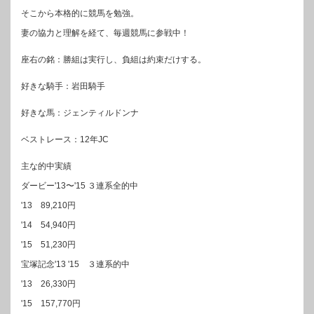
そこから本格的に競馬を勉強。
妻の協力と理解を経て、毎週競馬に参戦中！
座右の銘：勝組は実行し、負組は約束だけする。
好きな騎手：岩田騎手
好きな馬：ジェンティルドンナ
ベストレース：12年JC
主な的中実績
ダービー'13〜'15 ３連系全的中
'13 89,210円
'14 54,940円
'15 51,230円
宝塚記念'13 '15 ３連系的中
'13 26,330円
'15 157,770円