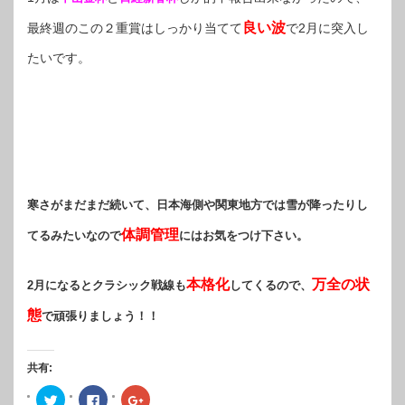
良い波
最終週のこの２重賞はしっかり当てて
で2月に突入し
たいです。
寒さがまだまだ続いて、日本海側や関東地方では雪が降ったりし
体調管理
てるみたいなので
にはお気をつけ下さい。
本格化
万全の状
2月になるとクラシック戦線も
してくるので、
態
で頑張りましょう！！
共有:
ク
Facebook
ク