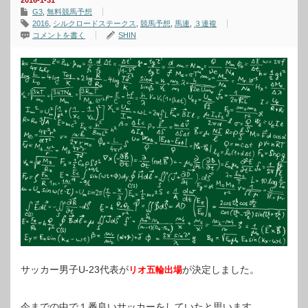
2016-1-31
G3
,
無料競馬予想
2016
,
シルクロードステークス
,
競馬予想
,
馬連
,
３連複
コメントを書く
SHIN
サッカー男子U-23代表が
が決定しました。
リオ五輪出場
今までの中で１番良いサッカーをしていたと思います。