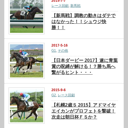
2015-7-7
レース回顧
,
新馬戦
【新馬戦】調教の動きはダテで
はなかった！！シュウジ快
勝！！
2017-5-16
G1
,
その他
【日本ダービー 2017】遂に青葉
賞の呪縛が解ける！？勝ち馬へ
繋がるヒント・・・
2015-9-6
G2
,
レース回顧
【札幌2歳Ｓ 2015】アドマイヤ
エイカンがプロフェトを撃破！
次走は朝日杯ＦＳか？