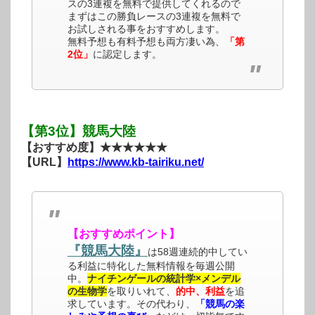
スの3連複を無料で提供してくれるので
まずはこの勝負レースの3連複を無料で
お試しされる事をおすすめします。
無料予想も有料予想も両方凄い為、
「第
2位」
に認定します。
【第3位】競馬大陸
【おすすめ度】★★★★★★
【URL】
https://www.kb-tairiku.net/
【おすすめポイント】
『競馬大陸』
は58週連続的中してい
る利益に特化した無料情報を毎週公開
中。
ナイチンゲールの統計学×メンデル
の生物学
を取りいれて、
的中、利益
を追
求しています。その代わり、
「競馬の楽