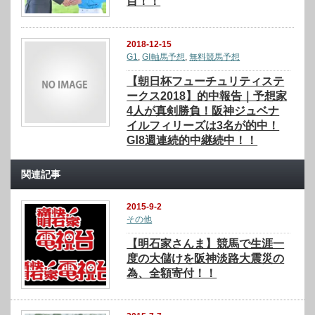
目！！
2018-12-15
G1
,
GⅠ軸馬予想
,
無料競馬予想
【朝日杯フューチュリティステ
ークス2018】的中報告｜予想家
4人が真剣勝負！阪神ジュベナ
イルフィリーズは3名が的中！
GⅠ8週連続的中継続中！！
関連記事
2015-9-2
その他
【明石家さんま】競馬で生涯一
度の大儲けを阪神淡路大震災の
為、全額寄付！！