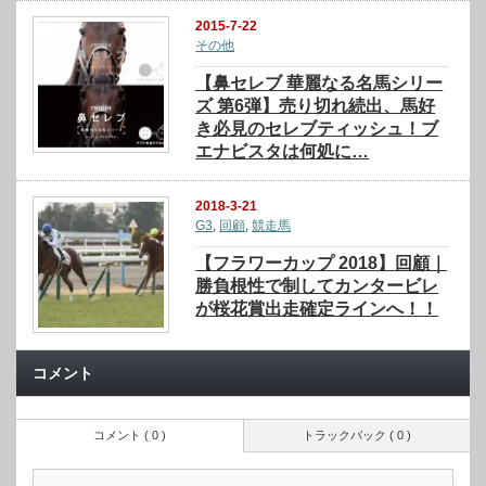
2015-7-22
その他
【鼻セレブ 華麗なる名馬シリー
ズ 第6弾】売り切れ続出、馬好
き必見のセレブティッシュ！ブ
エナビスタは何処に…
2018-3-21
G3
,
回顧
,
競走馬
【フラワーカップ 2018】回顧｜
勝負根性で制してカンタービレ
が桜花賞出走確定ラインへ！！
コメント
コメント ( 0 )
トラックバック ( 0 )