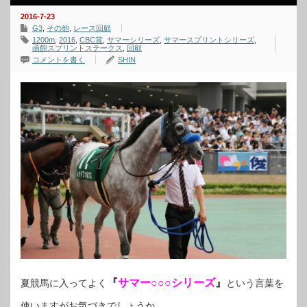
2016-7-23
G3
,
その他
,
レース回顧
1200m
,
2016
,
CBC賞
,
サマーシリーズ
,
サマースプリントシリーズ
,
函館スプリントステークス
,
回顧
コメントを書く
SHIN
『
サマー○○○シリーズ
』
夏競馬に入ってよく
という言葉を
使いますがお気づきでしょうか。