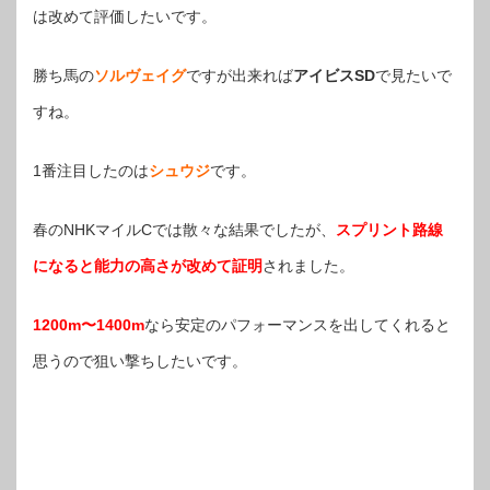
は改めて評価したいです。
勝ち馬の
ソルヴェイグ
ですが出来れば
アイビスSD
で見たいで
すね。
1番注目したのは
シュウジ
です。
春のNHKマイルCでは散々な結果でしたが、
スプリント路線
になると能力の高さが改めて証明
されました。
1200m〜1400m
なら安定のパフォーマンスを出してくれると
思うので狙い撃ちしたいです。