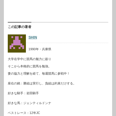
この記事の著者
SHIN
1990年・兵庫県
大学在学中に競馬の魅力に嵌り
そこから本格的に競馬を勉強。
妻の協力と理解を経て、毎週競馬に参戦中！
座右の銘：勝組は実行し、負組は約束だけする。
好きな騎手：岩田騎手
好きな馬：ジェンティルドンナ
ベストレース：12年JC