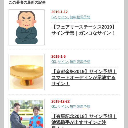
この著者の最新の記事
2019-1-12
G2
,
サイン
,
無料競馬予想
【フェアリーステークス2019】
サイン予想｜ガンコなサイン！
2019-1-5
G3
,
サイン
,
無料競馬予想
【京都金杯2019】サイン予想｜
スマートオーディンが示唆する
サイン！
2018-12-22
G1
,
サイン
,
無料競馬予想
【有馬記念2018】サイン予想｜
池添騎手が出すサインに注