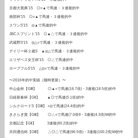
京都大賞典’15 ◎○▲で馬連・３連複的中
南部杯'15 ◎○▲で馬連・３連複的中
スワンS'15 ◎▲で馬連的中
JBCスプリント'15 ◎▲△で馬連・３連複的中
武蔵野S'15 ◎△○で馬連・３連複的中
デイリー杯２歳S ▲◎△で馬連・３連複的中
エリザベス女王杯'15 ◎△で馬連的中
ホープフルS'15 △◎○で馬連・３連複的中
〜2016年的中実績（随時更新）〜
中山金杯【GⅢ】 ◎▲○で馬連(16.7倍)・3連複(18.5倍)的中
日経新春杯【GⅡ】 ▲◎で馬連(5.1倍)的中
シルクロードS【GⅢ】 ○◎で馬連(24.4倍)的中
きさらぎ賞【GⅢ】 ◎△○で馬連(7.0倍9・3連複(4.3倍)W的中
京都記念【GⅡ】 3連複(80.2倍)的中
共同通信杯【GⅢ】 △◎△で馬連(96.5倍)・3連複(100.2倍)W的中