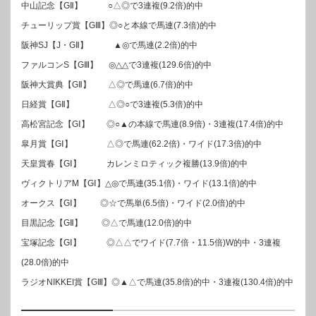
中山記念【GⅡ】 ○△◎で3連複(9.2倍)的中
チューリップ賞【GⅢ】◎○と本線で馬連(7.3倍)的中
阪神SJ【J・GⅡ】 ▲◎で馬連(2.2倍)的中
ファルコンS【GⅢ】 ◎△△で3連複(129.6倍)的中
阪神大賞典【GⅡ】 △◎で馬連(6.7倍)的中
日経賞【GⅡ】 △◎○で3連複(5.3倍)的中
高松宮記念【GⅠ】 ◎○▲の本線で馬連(8.9倍)・3連複(17.4倍)的中
皐月賞【GⅠ】 △◎で馬連(62.2倍)・ワイド(17.3倍)的中
天皇賞春【GⅠ】 カレンミロティック複勝(13.9倍)的中
ヴィクトリアM【GⅠ】△◎で馬連(35.1倍)・ワイド(13.1倍)的中
オークス【GⅠ】 ◎☆で馬単(6.5倍)・ワイド(2.0倍)的中
目黒記念【GⅡ】 ◎△で馬連(12.0倍)的中
宝塚記念【GⅠ】 ◎△△でワイド(7.7倍・11.5倍)W的中・3連複
(28.0倍)的中
ラジオNIKKEI賞【GⅢ】◎▲△で馬連(35.8倍)的中・3連複(130.4倍)的中