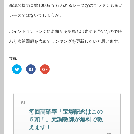
新潟名物の直線1000mで行われるレースなのでファンも多い
レースではないでしょうか。
ポイントランキングに名前がある馬も出走する予定なので終
わり次第回顧を含めてランキングを更新したいと思います。
共有:
ク
Facebook
ク
リ
で
リ
ッ
共
ッ
ク
有
ク
し
す
し
て
る
て
Twitter
に
Google+
で
は
で
共
ク
共
有
リ
有
(新
ッ
(新
し
ク
し
毎回高確率「宝塚記念はこの
い
し
い
ウ
て
ウ
ィ
く
ィ
５頭！」元調教師が無料で教
ン
だ
ン
ド
さ
ド
えます！
ウ
い
ウ
で
(新
で