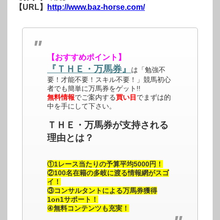
【URL】
http://www.baz-horse.com/
【おすすめポイント】
『ＴＨＥ・万馬券』
は「勉強不
要！才能不要！スキル不要！」競馬初心
者でも簡単に万馬券をゲット!!
無料情報
でご案内する
買い目
でまずは的
中を手にして下さい。
ＴＨＥ・万馬券が支持される
理由とは？
①1レース当たりの予算平均5000円！
②100名在籍の多岐に渡る情報網がスゴ
イ！
③コンサルタントによる万馬券獲得
1on1サポート！
④無料コンテンツも充実！