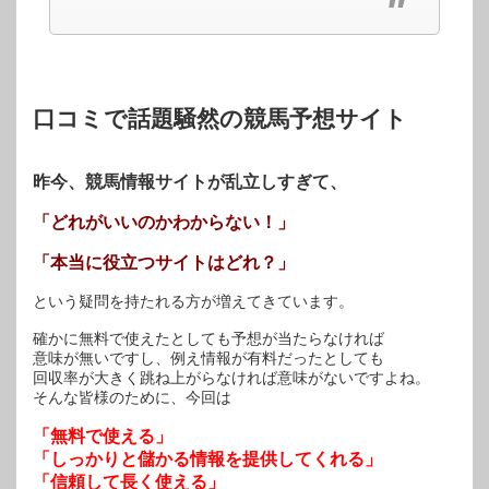
開
し
開
き
い
き
ま
ウ
ま
す)
ィ
す)
ン
ド
ウ
で
開
口コミで話題騒然の競馬予想サイト
き
ま
す)
昨今、競馬情報サイトが乱立しすぎて、
「どれがいいのかわからない！」
「本当に役立つサイトはどれ？」
という疑問を持たれる方が増えてきています。
確かに無料で使えたとしても予想が当たらなければ
意味が無いですし、例え情報が有料だったとしても
回収率が大きく跳ね上がらなければ意味がないですよね。
そんな皆様のために、今回は
「無料で使える」
「しっかりと儲かる情報を提供してくれる」
「信頼して長く使える」