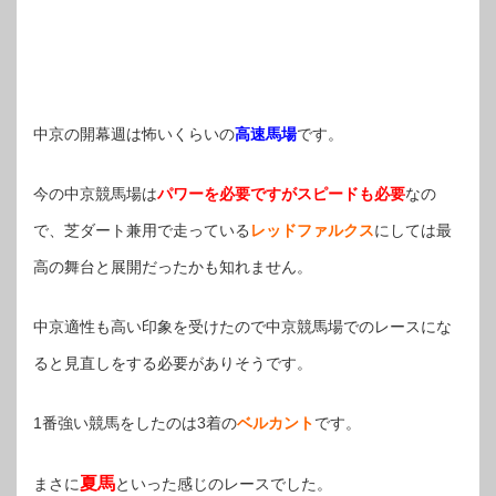
中京の開幕週は怖いくらいの
高速馬場
です。
今の中京競馬場は
パワーを必要ですがスピードも必要
なの
で、芝ダート兼用で走っている
レッドファルクス
にしては最
高の舞台と展開だったかも知れません。
中京適性も高い印象を受けたので中京競馬場でのレースにな
ると見直しをする必要がありそうです。
1番強い競馬をしたのは3着の
ベルカント
です。
夏馬
まさに
といった感じのレースでした。