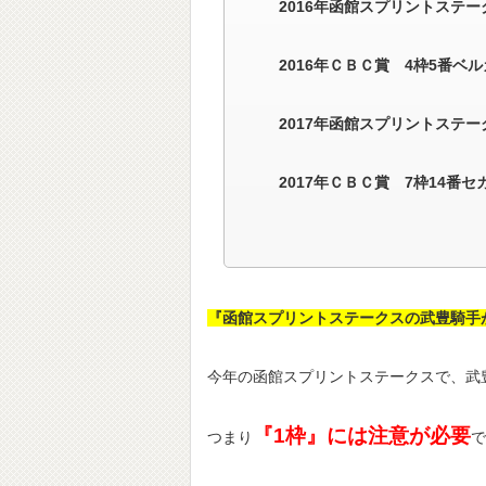
2016年函館スプリントステ
2016年ＣＢＣ賞 4枠5番ベ
2017年函館スプリントステー
2017年ＣＢＣ賞 7枠14番
『函館スプリントステークスの武豊騎手
今年の函館スプリントステークスで、武
『1枠』には注意が必要
つまり
で