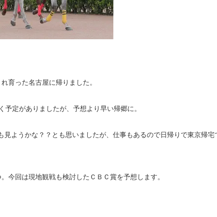
まれ育った名古屋に帰りました。
行く予定がありましたが、予想より早い帰郷に。
も見ようかな？？とも思いましたが、仕事もあるので日帰りで東京帰宅
つ。今回は現地観戦も検討したＣＢＣ賞を予想します。