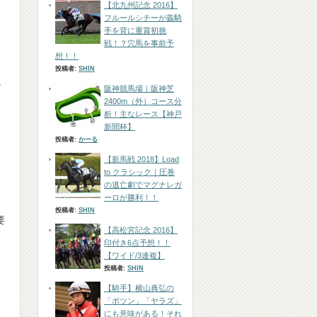
【北九州記念 2016】
フルールシチーが義騎
手を背に重賞初挑
戦！？穴馬を事前予
想！！
投稿者:
SHIN
し
阪神競馬場｜阪神芝
2400m（外）コース分
析！主なレース【神戸
新聞杯】
投稿者:
かーる
【新馬戦 2018】Load
to クラシック｜圧巻
の逃亡劇でマグナレガ
ーロが勝利！！
投稿者:
SHIN
要
【高松宮記念 2016】
印付き6点予想！！
【ワイド/3連複】
投稿者:
SHIN
【騎手】横山典弘の
「ポツン」「ヤラズ」
にも意味がある！それ