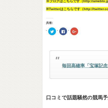
※ブログはこちらです（http://ameblo.jp/
※Twitterはこちらです（http://twitter.co
共有:
ク
Facebook
ク
リ
で
リ
ッ
共
ッ
ク
有
ク
し
す
し
て
る
て
Twitter
に
Google+
で
は
で
共
ク
共
有
リ
有
(新
ッ
(新
し
ク
し
毎回高確率「宝塚記念
い
し
い
ウ
て
ウ
ィ
く
ィ
ン
だ
ン
ド
さ
ド
ウ
い
ウ
で
(新
で
開
し
開
き
い
き
ま
ウ
ま
す)
ィ
す)
口コミで話題騒然の競馬
ン
ド
ウ
で