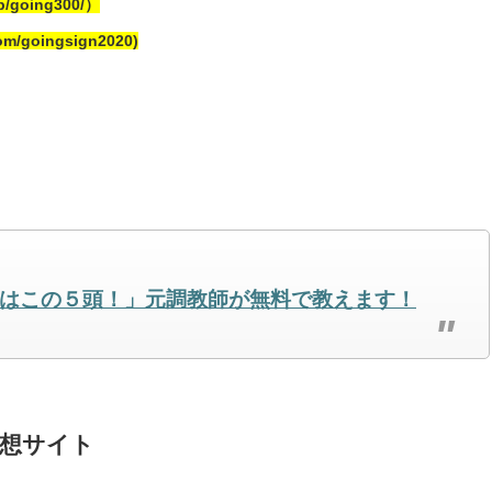
going300/）
m/goingsign2020)
はこの５頭！」元調教師が無料で教えます！
予想サイト