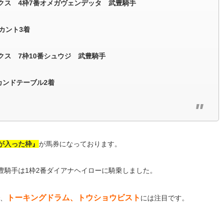
ークス 4枠7番オメガヴェンデッタ 武豊騎手
ルカント3着
クス 7枠10番シュウジ 武豊騎手
セカンドテーブル2着
が入った枠』
が馬券になっております。
豊騎手は1枠2番ダイアナヘイローに騎乗しました。
トーキングドラム、トウショウビスト
、
には注目です。