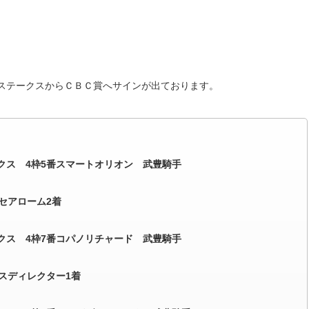
ステークスからＣＢＣ賞へサインが出ております。
ークス 4枠5番スマートオリオン 武豊騎手
ピセアローム2着
ークス 4枠7番コパノリチャード 武豊騎手
ンスディレクター1着