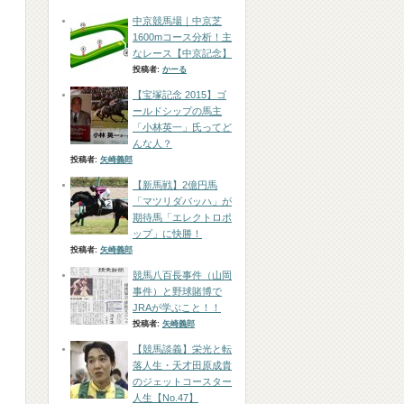
中京競馬場｜中京芝
1600mコース分析！主
なレース【中京記念】
投稿者:
かーる
【宝塚記念 2015】ゴ
ールドシップの馬主
「小林英一」氏ってど
んな人？
投稿者:
矢崎義郎
【新馬戦】2億円馬
「マツリダバッハ」が
期待馬「エレクトロポ
ップ」に快勝！
投稿者:
矢崎義郎
競馬八百長事件（山岡
事件）と野球賭博で
JRAが学ぶこと！！
投稿者:
矢崎義郎
【競馬談義】栄光と転
落人生・天才田原成貴
のジェットコースター
人生【No.47】