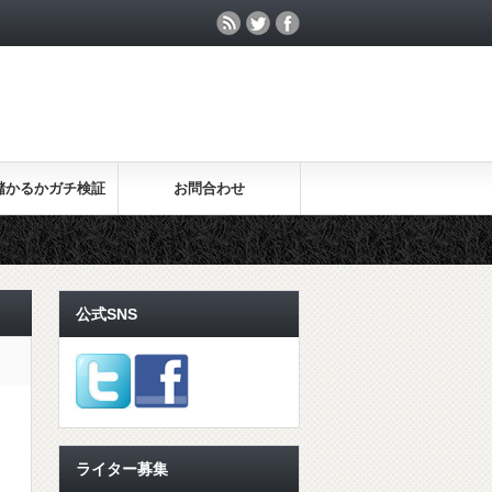
儲かるかガチ検証
お問合わせ
公式SNS
ライター募集