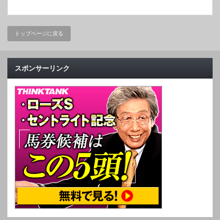
トップページに戻る
スポンサーリンク