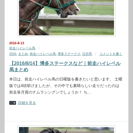
2016-8-13
前走ハイレベル馬
2016
,
まとめ
,
前走ハイレベル馬
,
博多ステークス
,
注目馬
コメントを書く
【2016/8/14】博多ステークスなど｜前走ハイレベル
馬まとめ
本日は、前走ハイレベル馬の日曜版を書きたいと思います。 土曜
版では4頭挙げましたが、その中でも素晴らしい走りだったのは
前走皐月賞のナムラシングンでしょうか！ ち…
詳細を見る