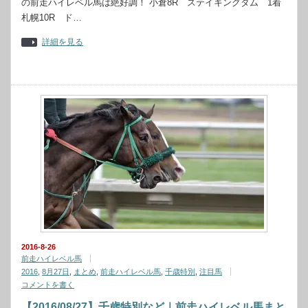
の前走ハイレベル馬は絶好調！ 小倉8R ステイキングダム 1着
札幌10R ド…
詳細を見る
2016-8-26
前走ハイレベル馬
2016
,
8月27日
,
まとめ
,
前走ハイレベル馬
,
千歳特別
,
注目馬
コメントを書く
【2016/08/27】千歳特別など｜前走ハイレベル馬まと