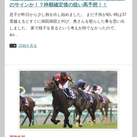
のサインか！？枠順確定後の狙い馬予想！！
息子が昨日から少し熱を出し始めました。 まだ子供が幼い時は37
度越えるとすぐに病院病院と叫び、奥さんを怒らした事を思い出
しました。 家で様子を見るという考えが持てなかったので。
&n…
詳細を見る
2016-6-24