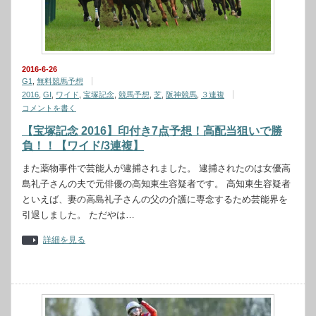
2016-6-26
G1
,
無料競馬予想
2016
,
GⅠ
,
ワイド
,
宝塚記念
,
競馬予想
,
芝
,
阪神競馬
,
３連複
コメントを書く
【宝塚記念 2016】印付き7点予想！高配当狙いで勝
負！！【ワイド/3連複】
また薬物事件で芸能人が逮捕されました。 逮捕されたのは女優高
島礼子さんの夫で元俳優の高知東生容疑者です。 高知東生容疑者
といえば、妻の高島礼子さんの父の介護に専念するため芸能界を
引退しました。 ただやは…
詳細を見る