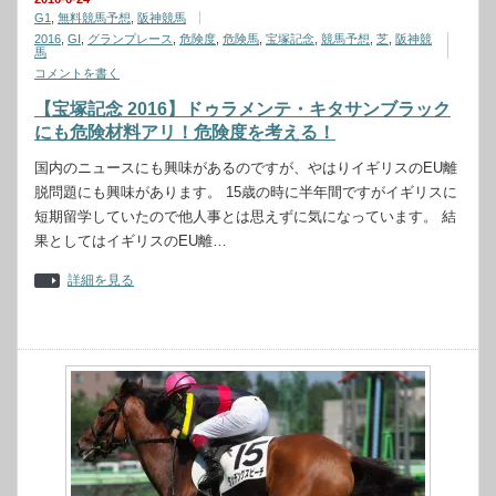
G1
,
無料競馬予想
,
阪神競馬
2016
,
GⅠ
,
グランプレース
,
危険度
,
危険馬
,
宝塚記念
,
競馬予想
,
芝
,
阪神競
馬
コメントを書く
【宝塚記念 2016】ドゥラメンテ・キタサンブラック
にも危険材料アリ！危険度を考える！
国内のニュースにも興味があるのですが、やはりイギリスのEU離
脱問題にも興味があります。 15歳の時に半年間ですがイギリスに
短期留学していたので他人事とは思えずに気になっています。 結
果としてはイギリスのEU離…
詳細を見る