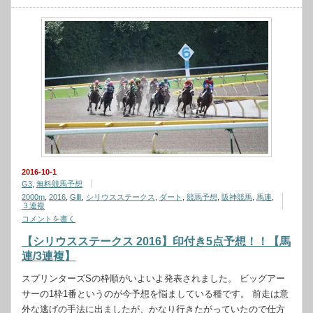
2016-10-1
G3
,
無料競馬予想
2000m
,
2016
,
GⅢ
,
シリウスステークス
,
ダート
,
競馬予想
,
阪神競馬
,
馬連
,
３連複
コメントを書く
【シリウスステークス 2016】印付き5点予想！！【馬
連/3連複】
スプリンターズSの枠順がいよいよ発表されました。 ビッグアー
サーの1枠1番というのが今予想を悩ましている種です。 前走は意
外な逃げの手法に出ましたが、かなり行きたがっていたので仕方