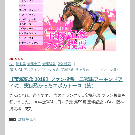
2018-6-5
G1
,
競走馬
,
競馬女子
,
競馬談義
,
阪神競馬
2018
,
GⅠ
,
アルアイン
,
ファン投票
,
宝塚記念
,
阪神競馬
コメントを書く
【宝塚記念 2018】ファン投票｜二冠馬アーモンドア
イに、実は恐かったエポカドーロ（笑）
こんにちは、奈々です。 春のグランプリ☆宝塚記念 ファン投票を
行いました。 今年は6/24（日）予定 第59回 宝塚記念（GⅠ） 阪神
競馬場 芝2,…
詳細を見る