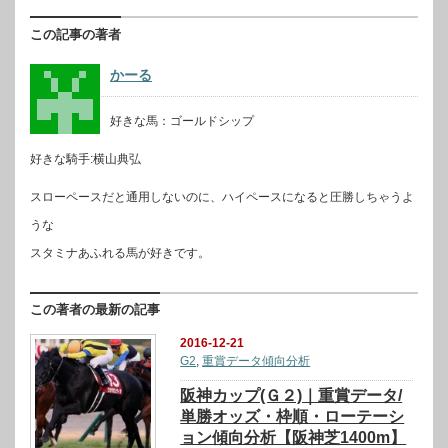
この記事の著者
かーる
好きな馬：ゴールドシップ
好きな騎手:横山典弘
スローペースだと通用しないのに、ハイペースになると圧勝しちゃうよ
うな
スタミナあふれる馬が好きです。
この著者の最新の記事
2016-12-21
G2
,
重賞データ傾向分析
阪神カップ(Ｇ２)｜重賞データ/
単勝オッズ・枠順・ローテーシ
ョン傾向分析【阪神芝1400m】