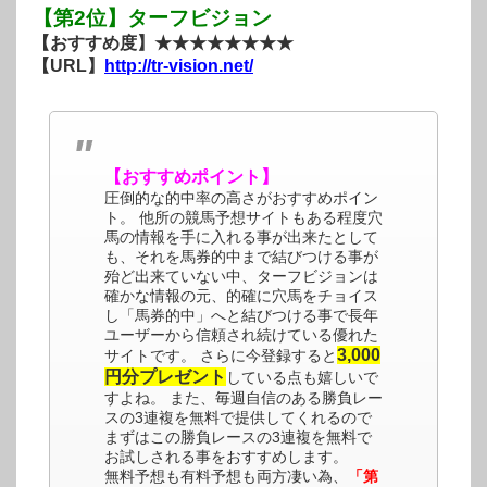
【第2位】ターフビジョン
【おすすめ度】★★★★★★★★
【URL】
http://tr-vision.net/
【おすすめポイント】
圧倒的な的中率の高さがおすすめポイン
ト。 他所の競馬予想サイトもある程度穴
馬の情報を手に入れる事が出来たとして
も、それを馬券的中まで結びつける事が
殆ど出来ていない中、ターフビジョンは
確かな情報の元、的確に穴馬をチョイス
し「馬券的中」へと結びつける事で長年
ユーザーから信頼され続けている優れた
3,000
サイトです。 さらに今登録すると
円分プレゼント
している点も嬉しいで
すよね。 また、毎週自信のある勝負レー
スの3連複を無料で提供してくれるので
まずはこの勝負レースの3連複を無料で
お試しされる事をおすすめします。
無料予想も有料予想も両方凄い為、
「第