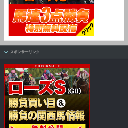
スポンサーリンク