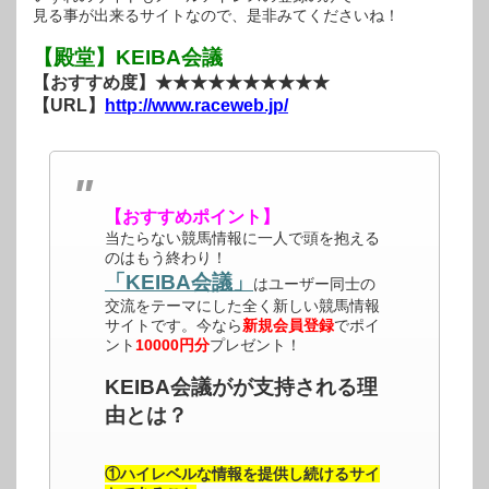
見る事が出来るサイトなので、是非みてくださいね！
【殿堂】KEIBA会議
【おすすめ度】★★★★★★★★★★
【URL】
http://www.raceweb.jp/
【おすすめポイント】
当たらない競馬情報に一人で頭を抱える
のはもう終わり！
「KEIBA会議」
はユーザー同士の
交流をテーマにした全く新しい競馬情報
サイトです。今なら
新規会員登録
でポイ
ント
10000円分
プレゼント！
KEIBA会議がが支持される理
由とは？
①ハイレベルな情報を提供し続けるサイ