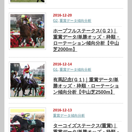
2016-12-20
G2
,
重賞データ傾向分析
ホープフルステークス(Ｇ２)｜
重賞データ/単勝オッズ・枠順・
ローテーション傾向分析【中山
芝2000m】
2016-12-14
G1
,
重賞データ傾向分析
有馬記念(Ｇ１)｜重賞データ/単
勝オッズ・枠順・ローテーショ
ン傾向分析【中山芝2500m】
2016-12-13
重賞データ傾向分析
ターコイズステークス(重賞)｜
重賞データ/単勝オッズ・枠順・