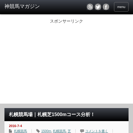
menu
スポンサーリンク
札幌競馬場｜札幌芝1500mコース分析！
2016-7-4
札幌競馬
1500m
,
札幌競馬
,
芝
コメントを書く