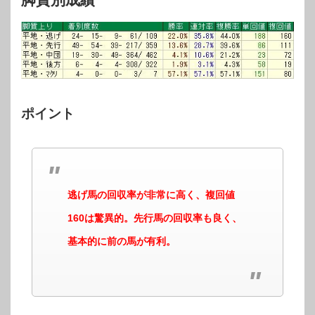
ポイント
逃げ馬の回収率が非常に高く、複回値
160は驚異的。先行馬の回収率も良く、
基本的に前の馬が有利。