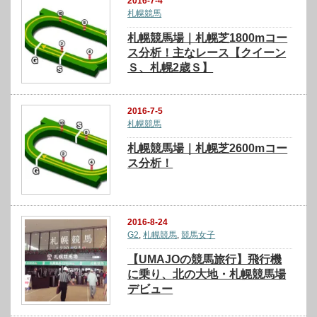
2016-7-4
札幌競馬
札幌競馬場｜札幌芝1800mコー
ス分析！主なレース【クイーン
Ｓ、札幌2歳Ｓ】
2016-7-5
札幌競馬
札幌競馬場｜札幌芝2600mコー
ス分析！
2016-8-24
G2
,
札幌競馬
,
競馬女子
【UMAJOの競馬旅行】飛行機
に乗り、北の大地・札幌競馬場
デビュー