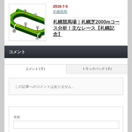
2016-7-5
札幌競馬
札幌競馬場｜札幌芝2000mコー
ス分析！主なレース【札幌記
念】
コメント
コメント ( 0 )
トラックバック ( 0 )
この記事へのコメントはありません。
名前