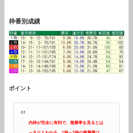
枠番別成績
ポイント
内枠が完全に有利で、複勝率を見るとは
っきりとわかる。1枠～3枠の複勝率は