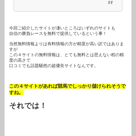
今回ご紹介したサイトが凄いところはいずれのサイトも
自信の勝負レースを無料で提供しているという事！
当然無料情報よりは有料情報の方が精度が高い訳ではありま
すが
この４サイトの無料情報は、とても無料とは思えない程の精
度の高さで
口コミでも話題騒然の超優良サイトなんです。
この４サイトがあれば競馬でしっかり儲けられそうで
すね。
それでは！