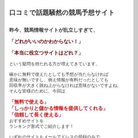
ウ
で
開
口コミで話題騒然の競馬予想サイト
き
ま
す)
昨今、競馬情報サイトが乱立しすぎて、
「どれがいいのかわからない！」
「本当に役立つサイトはどれ？」
という疑問を持たれる方が増えてきています。
確かに無料で使えたとしても予想が当たらなければ
意味が無いですし、例え情報が有料だったとしても
回収率が大きく跳ね上がらなければ意味がないですよね。
そんな皆様のために、今回は
「無料で使える」
「しっかりと儲かる情報を提供してくれる」
「信頼して長く使える」
おすすめサイトを
ランキング形式でご紹介します！
いずれのサイトもメールアドレスの登録のみで