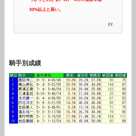
30%以上と高い。
騎手別成績