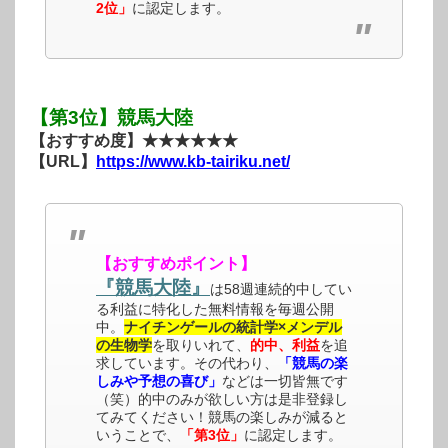
2位」
に認定します。
【第3位】競馬大陸
【おすすめ度】★★★★★★
【URL】
https://www.kb-tairiku.net/
【おすすめポイント】
『競馬大陸』
は58週連続的中してい
る利益に特化した無料情報を毎週公開
中。
ナイチンゲールの統計学×メンデル
の生物学
を取りいれて、
的中、利益
を追
求しています。その代わり、
「競馬の楽
しみや予想の喜び」
などは一切皆無です
（笑）的中のみが欲しい方は是非登録し
てみてください！競馬の楽しみが減ると
いうことで、
「第3位」
に認定します。