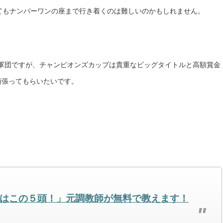
してもナンバーワンの座まで行き着くのは難しいのかもしれません。
軍団ですが、チャンピオンズカップは貴重なビッグタイトルと高額賞金
ひ頑張ってもらいたいです。
はこの５頭！」元調教師が無料で教えます！