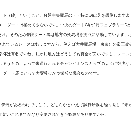
ート（砂）ということ。普通中央競馬の・・特にGⅠは芝を想像しますよ
く、ダートは極めて少ないです。中央のダートGⅠは2月フェブラリーSと
回だけ。そのため普段ダート馬は地方の競馬場を拠点に活動しています。
けされているレースはありますから。例えば大井競馬場（東京）の帝王賞
部杯は有名ですね。しかし地方はどうしても賞金が安いですし、レース
しまうもの。よって来週行われるチャンピオンズカップのように数少な
は、ダート馬にとって大変希少かつ栄誉な機会なのです。
に伝統があるわけではなく、どちらかといえば試行錯誤を繰り返して来
距離がこれまでかなり変更されてきた経緯がありますから。