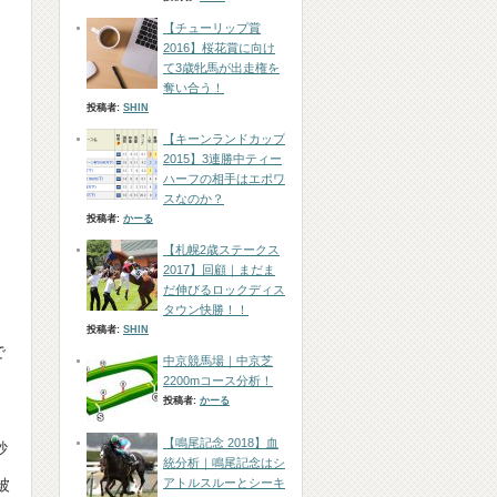
【チューリップ賞
2016】桜花賞に向け
て3歳牝馬が出走権を
奪い合う！
投稿者:
SHIN
【キーンランドカップ
2015】3連勝中ティー
ハーフの相手はエポワ
スなのか？
投稿者:
かーる
【札幌2歳ステークス
2017】回顧｜まだま
だ伸びるロックディス
タウン快勝！！
投稿者:
SHIN
で
中京競馬場｜中京芝
2200mコース分析！
投稿者:
かーる
【鳴尾記念 2018】血
砂
統分析｜鳴尾記念はシ
被
アトルスルーとシーキ