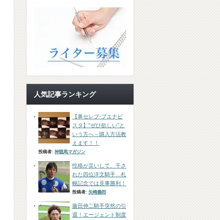
人気記事ランキング
【鼻セレブ-ブエナビ
スタ】”ぜひ欲しい”と
いう方へ－購入方法教
えます！！
投稿者:
神競馬マガジン
性格が災いして、干さ
れた四位洋文騎手…札
幌記念では見事勝利！
投稿者:
矢崎義郎
藤田伸二騎手突然の引
退！エージェント制度