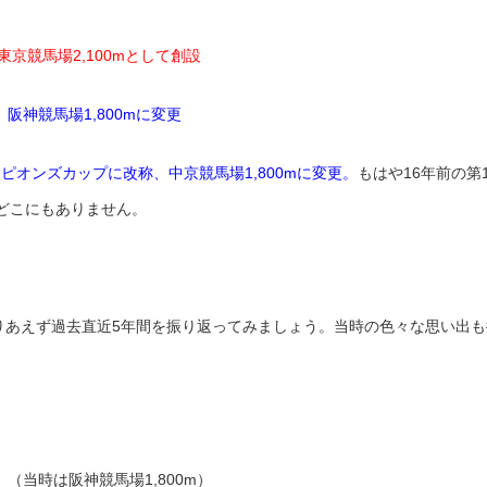
東京競馬場2,100mとして創設
、
阪神競馬場1,800mに変更
ピオンズカップに改称、中京競馬場1,800mに変更。
もはや16年前の第
どこにもありません。
りあえず過去直近5年間を振り返ってみましょう。当時の色々な思い出も
（当時は阪神競馬場1,800m）