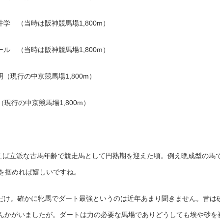
井学 （当時は阪神競馬場1,800m）
ール （当時は阪神競馬場1,800m）
（現行の中京競馬場1,800m）
（現行の中京競馬場1,800m）
いえば立派な古馬年齢で競走馬として円熟期を迎えた頃。例え晩成型の馬
ルを掴めれば嬉しいですね。
勝だけ。確かに牝馬でダート最強というのは近年あまり聞きません。昔は
んかがいましたが。ダートは力の必要な馬場でありどうしても埃や砂を