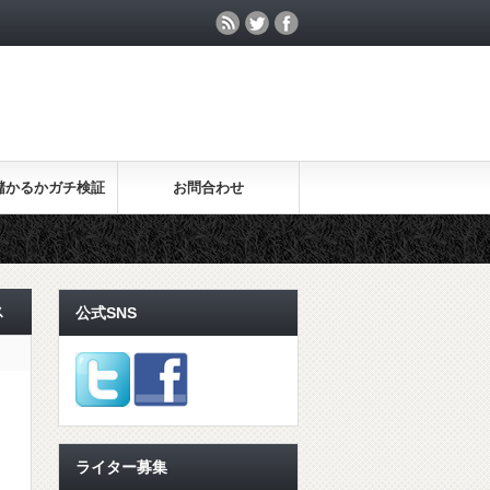
儲かるかガチ検証
お問合わせ
ス
公式SNS
ライター募集