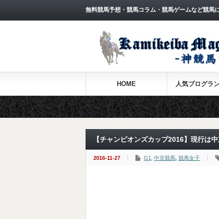
無料競馬予想・競馬コラム・競馬ゲームなど競馬
HOME
人気ブログラ
【チャンピオンズカップ2016】現行は
2016-11-27
G1
,
中京競馬
,
競馬女子