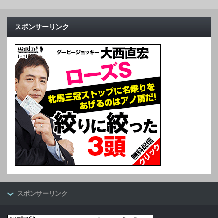
スポンサーリンク
スポンサーリンク