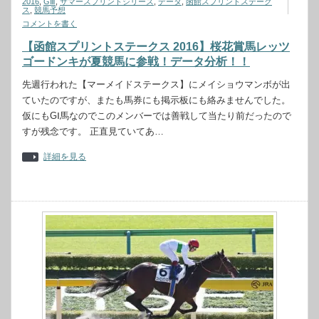
2016
,
GⅢ
,
サマースプリントシリーズ
,
データ
,
函館スプリントステーク
ス
,
競馬予想
コメントを書く
【函館スプリントステークス 2016】桜花賞馬レッツ
ゴードンキが夏競馬に参戦！データ分析！！
先週行われた【マーメイドステークス】にメイショウマンボが出
ていたのですが、またも馬券にも掲示板にも絡みませんでした。
仮にもGⅠ馬なのでこのメンバーでは善戦して当たり前だったので
すが残念です。 正直見ていてあ…
詳細を見る