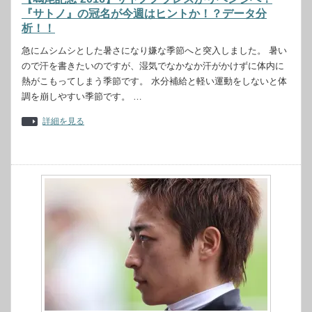
『サトノ』の冠名が今週はヒントか！？データ分
析！！
急にムシムシとした暑さになり嫌な季節へと突入しました。 暑い
ので汗を書きたいのですが、湿気でなかなか汗がかけずに体内に
熱がこもってしまう季節です。 水分補給と軽い運動をしないと体
調を崩しやすい季節です。 …
詳細を見る