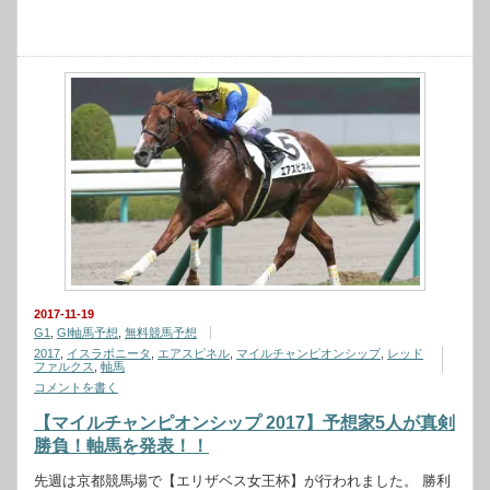
2017-11-19
G1
,
GⅠ軸馬予想
,
無料競馬予想
2017
,
イスラボニータ
,
エアスピネル
,
マイルチャンピオンシップ
,
レッド
ファルクス
,
軸馬
コメントを書く
【マイルチャンピオンシップ 2017】予想家5人が真剣
勝負！軸馬を発表！！
先週は京都競馬場で【エリザベス女王杯】が行われました。 勝利