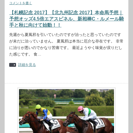
コメントを書く
【札幌記念 2017】【北九州記念 2017】本命馬予想｜
予想オッズ4.5倍エアスピネル、新相棒C・ルメール騎
手と秋に向けて始動！！
先週から夏風邪を引いていたのですが治ったと思っていたのです
が未だに治っていません。 夏風邪は本当に厄介な存在です。 非常
に治りが悪いのでかなり苦痛です。 最近ようやく味覚が戻りだし
た感じです。 食…
詳細を見る