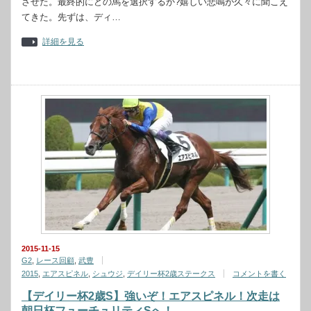
させた。最終的にどの馬を選択するか?嬉しい悲鳴が久々に聞こえ
てきた。先ずは、ディ…
詳細を見る
2015-11-15
G2
,
レース回顧
,
武豊
2015
,
エアスピネル
,
シュウジ
,
デイリー杯2歳ステークス
コメントを書く
【デイリー杯2歳S】強いぞ！エアスピネル！次走は
朝日杯フューチュリティSへ！