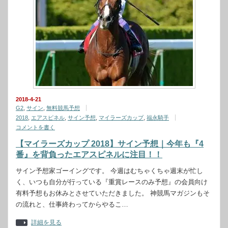
2018-4-21
G2
,
サイン
,
無料競馬予想
2018
,
エアスピネル
,
サイン予想
,
マイラーズカップ
,
福永騎手
コメントを書く
【マイラーズカップ 2018】サイン予想｜今年も『4
番』を背負ったエアスピネルに注目！！
サイン予想家ゴーイングです。 今週はむちゃくちゃ週末が忙し
く、いつも自分が行っている『重賞レースのみ予想』の会員向け
有料予想もお休みとさせていただきました。 神競馬マガジンもそ
の流れと、仕事終わってからやるこ…
詳細を見る