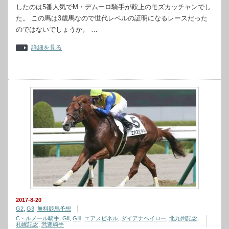
したのは5番人気でM・デムーロ騎手が鞍上のモズカッチャンでし
た。 この馬は3歳馬なので世代レベルの証明になるレースだった
のではないでしょうか。 …
詳細を見る
2017-8-20
G2
,
G3
,
無料競馬予想
C・ルメール騎手
,
GⅡ
,
GⅢ
,
エアスピネル
,
ダイアナヘイロー
,
北九州記念
,
札幌記念
,
武豊騎手