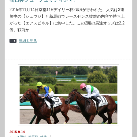
2015年11月14日京都11Rデイリー杯2歳Sが行われた。人気は3連
勝中の【シュウジ】と新馬戦でレースセンス抜群の内容で勝ち上
がった【エアスピネル】に集中した。この2頭の馬連オッズは2.2
倍。戦前か…
詳細を見る
2015-9-14