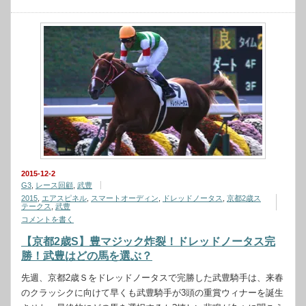
2015-12-2
G3
,
レース回顧
,
武豊
2015
,
エアスピネル
,
スマートオーディン
,
ドレッドノータス
,
京都2歳ス
テークス
,
武豊
コメントを書く
【京都2歳S】豊マジック炸裂！ドレッドノータス完
勝！武豊はどの馬を選ぶ？
先週、京都2歳Ｓをドレッドノータスで完勝した武豊騎手は、来春
のクラッシクに向けて早くも武豊騎手が3頭の重賞ウィナーを誕生