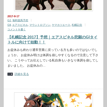
2017-8-17
G2
,
無料競馬予想
GⅡ
,
エアスピネル
,
マウントロブソン
,
ヤマカツエース
,
札幌記念
コメントを書く
【札幌記念 2017】予想｜エアスピネル悲願のGⅠタイ
トルに向けて始動！！
お盆休みも終わり通常営業に戻っている方も多いのではないでし
ょうか。 お盆休み明けは体調を崩しやすくなるので注意して下さ
い。 こうやってお伝えしている私自身もいきなり体調を崩してし
まいました。 お盆休みの…
詳細を見る