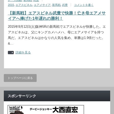
レース回顧
,
新馬戦
,
武豊
2015
,
エアスピネル
,
エアメサイア
,
新馬戦
,
武豊
コメントを書く
【新馬戦】エアスピネル武豊で快勝！亡き母エアメサ
イアへ捧げた1年遅れの勝利！
2015年9月12日(土)阪神5Rの新馬戦でエアスピネルが快勝した。エ
アスピネルは、父にキングカメハメハ、母にエアメサイアを持つ
馬だ。エアスピネルはかなりの人気を集め、単勝は1.9倍だった。
&…
詳細を見る
トップページに戻る
スポンサーリンク