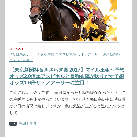
2017-2-3
G3
,
競馬女子
きさらぎ賞
,
エアスピネル
,
サトノアーサー
,
東京新聞杯
コメントを書く
【東京新聞杯＆きさらぎ賞 2017】マイル王狙う予想
オッズ2.0倍エアスピネルと最強布陣が送りだす予想
オッズ1.6倍サトノアーサーに注目！
こんにちは、奈々です。 毎日寒かったり時折暖かかったり・・こ
の寒暖差に身体がやられています（><）基本毎日寒い中に時折暖
かい日の出現は嬉しいですが、急に気温が上がると逆にムワッと
して…
詳細を見る