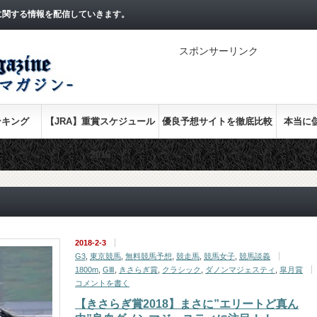
に関する情報を配信していきます。
スポンサーリンク
ンキング
【JRA】重賞スケジュール
優良予想サイトを徹底比較
本当に
2016
2018-2-3
G3
,
東京競馬
,
無料競馬予想
,
競走馬
,
競馬女子
,
競馬談義
1800m
,
GⅢ
,
きさらぎ賞
,
クラシック
,
ダノンマジェスティ
,
皐月賞
コメントを書く
【きさらぎ賞2018】まさに”エリートど真ん