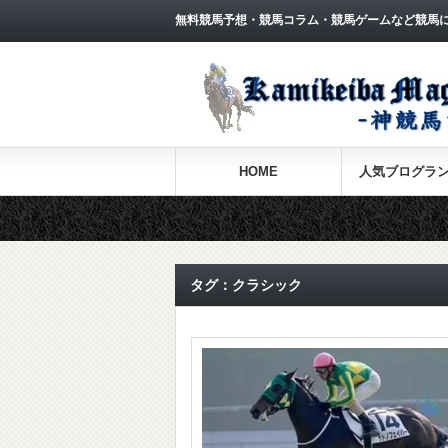
無料競馬予想・競馬コラム・競馬ゲームなど競馬
HOME
人気ブログラ
タグ：クラシック