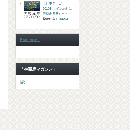
【日本ダービー
2016】サイン馬券は
伊勢志摩サミット
投稿者:
奈々（Nana）
Facebook
「神競馬マガジン」