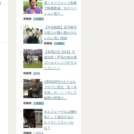
退！エージェント制度
願
で騎乗数減「モチベー
ション低下」
投稿者:
矢崎義郎
【中央競馬】若手騎手
の収入が勝ち鞍が少な
いのに高い理由
投稿者:
矢崎義郎
【有馬記念 2015】引
退決意！芦毛の気分屋
ゴールドシップがラス
トランへ！
投稿者:
SHIN
1席5000円のエクセル
フロアに馬主「佐々木
主浩」が…！！そして
阪
秘密の部屋が…
投稿者:
矢崎義郎
オルフェーヴルは種牡
馬として成功するの
か？そしてライバル
は？
投稿者:
しばさん