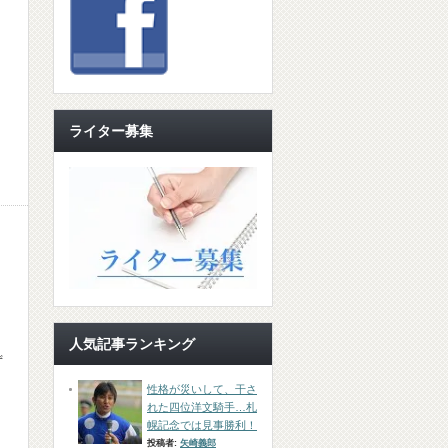
ライター募集
人気記事ランキング
ず
性格が災いして、干さ
れた四位洋文騎手…札
幌記念では見事勝利！
投稿者:
矢崎義郎