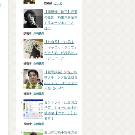
投稿者:
かーる
く
【藤田伸二騎手】衰退
の原因｜騎乗馬を確保
するエージェントと
は？
投稿者:
矢崎義郎
手
【社台系】一口馬主
「キャロットクラブ」
が大人気。代表馬はル
ージュバック！
投稿者:
矢崎義郎
【競馬談義】栄光と転
落人生・天才田原成貴
のジェットコースター
人生【No.47】
投稿者:
矢崎義郎
セントライト記念出走
予定、ミュゼの馬主が
坂本肇【ヤマイチ】に
変更！
投稿者:
矢崎義郎
藤田伸二騎手突然の引