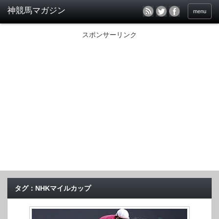
menu
スポンサーリンク
タグ：NHKマイルカップ