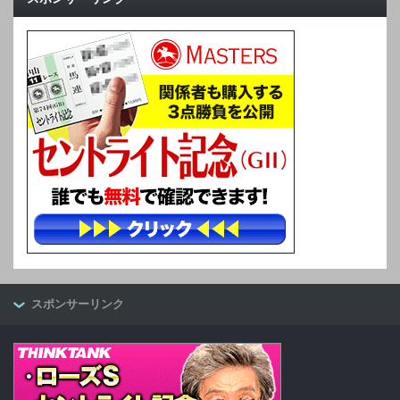
スポンサーリンク