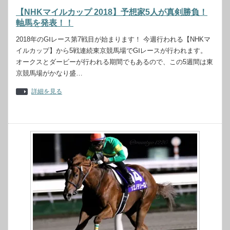
【NHKマイルカップ 2018】予想家5人が真剣勝負！
軸馬を発表！！
2018年のGⅠレース第7戦目が始まります！ 今週行われる【NHKマ
イルカップ】から5戦連続東京競馬場でGⅠレースが行われます。
オークスとダービーが行われる期間でもあるので、この5週間は東
京競馬場がかなり盛…
詳細を見る