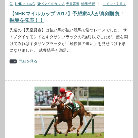
GⅠ
,
NHKマイルC
,
NHKマイルカップ
,
天皇賞春
,
軸馬予想
コメントを書く
【NHKマイルカップ 2017】予想家4人が真剣勝負！
軸馬を発表！！
先週の【天皇賞春】は強い馬が強い競馬で勝つレースでした。 サ
トノダイヤモンドとキタサンブラックの2強対決でしたが、蓋を開
けてみればキタサンブラックが「経験値の違い」を見せつける形
になりました。 武豊騎手も満足…
詳細を見る