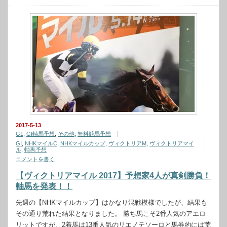
2017-5-13
G1
,
GⅠ軸馬予想
,
その他
,
無料競馬予想
GⅠ
,
NHKマイルC
,
NHKマイルカップ
,
ヴィクトリアM
,
ヴィクトリアマイ
ル
,
軸馬予想
コメントを書く
【ヴィクトリアマイル 2017】予想家4人が真剣勝負！
軸馬を発表！！
先週の【NHKマイルカップ】はかなり混戦模様でしたが、結果も
その通り荒れた結果となりました。 勝ち馬こそ2番人気のアエロ
リットですが、2着馬は13番人気のリエノテソーロと馬券的には荒