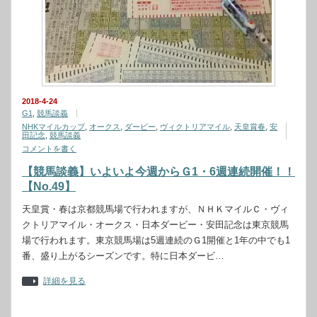
2018-4-24
G1
,
競馬談義
NHKマイルカップ
,
オークス
,
ダービー
,
ヴィクトリアマイル
,
天皇賞春
,
安
田記念
,
競馬談義
コメントを書く
【競馬談義】いよいよ今週からＧ1・6週連続開催！！
【No.49】
天皇賞・春は京都競馬場で行われますが、ＮＨＫマイルＣ・ヴィ
クトリアマイル・オークス・日本ダービー・安田記念は東京競馬
場で行われます。東京競馬場は5週連続のＧ1開催と1年の中でも1
番、盛り上がるシーズンです。特に日本ダービ…
詳細を見る