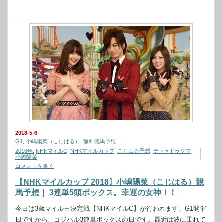
2018-5-6
G1
,
小嶋陽菜（こじはる）
,
無料競馬予想
2018年
,
NHKマイルC
,
NHKマイルカップ
,
こじはる予想
,
テトラドラクマ
,
小嶋陽菜
コメントを書く
【NHKマイルカップ 2018】小嶋陽菜（こじはる）競
馬予想｜ 3連単5頭ボックス。幸運の女神！！
今日は3歳マイル王決定戦【NHKマイルC】が行われます。G1開催
日ですから、コジハル3連単ボックスの日です。最近は波に乗れて