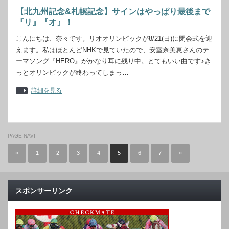
【北九州記念&札幌記念】サインはやっぱり最後まで
『リ』『オ』！
こんにちは、奈々です。リオオリンピックが8/21(日)に閉会式を迎
えます。私はほとんどNHKで見ていたので、安室奈美恵さんのテ
ーマソング『HERO』がかなり耳に残り中。とてもいい曲です♪き
っとオリンピックが終わってしまっ…
詳細を見る
PAGE NAVI
«
1
2
3
4
5
6
7
»
スポンサーリンク