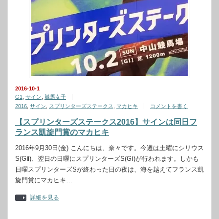
2016-10-1
G1
,
サイン
,
競馬女子
2016
,
サイン
,
スプリンターズステークス
,
マカヒキ
コメントを書く
【スプリンターズステークス2016】サインは同日フ
ランス凱旋門賞のマカヒキ
2016年9月30日(金) こんにちは、奈々です。今週は土曜にシリウス
S(GⅡ)、翌日の日曜にスプリンターズS(GⅠ)が行われます。しかも
日曜スプリンターズSが終わった日の夜は、海を越えてフランス凱
旋門賞にマカヒキ…
詳細を見る