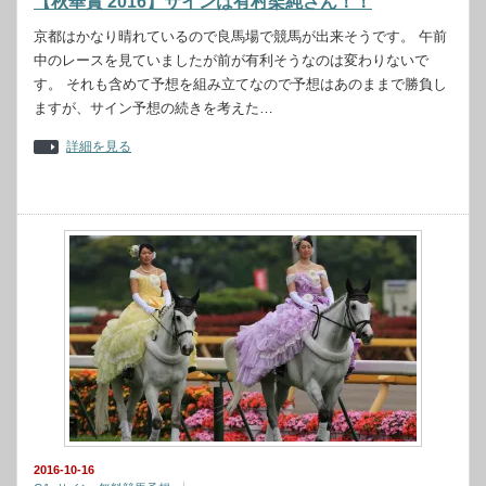
【秋華賞 2016】サインは有村架純さん！！
京都はかなり晴れているので良馬場で競馬が出来そうです。 午前
中のレースを見ていましたが前が有利そうなのは変わりないで
す。 それも含めて予想を組み立てなので予想はあのままで勝負し
ますが、サイン予想の続きを考えた…
詳細を見る
2016-10-16