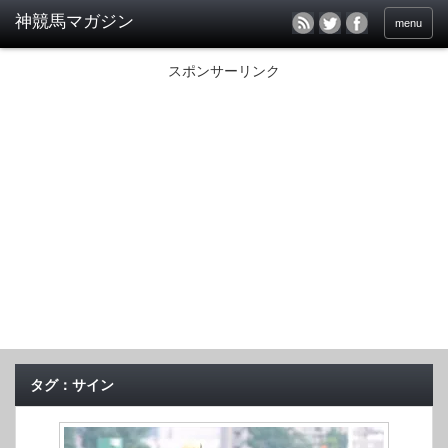
menu
スポンサーリンク
タグ：サイン