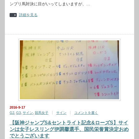
ンプリ馬対決に目がいってしまいますが、…
詳細を見る
2016-9-17
G2
,
G3
,
サイン
,
競馬女子
サイン
コメントを書く
【阪神ジャンプS&セントライト記念&ローズS】サイ
ンは女子レスリング伊調馨選手、国民栄誉賞決定おめ
でとうございます