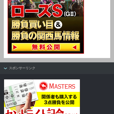
スポンサーリンク