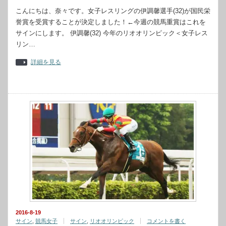
こんにちは、奈々です。女子レスリングの伊調馨選手(32)が国民栄
誉賞を受賞することが決定しました！←今週の競馬重賞はこれを
サインにします。 伊調馨(32) 今年のリオオリンピック＜女子レス
リン…
詳細を見る
2016-8-19
サイン
,
競馬女子
サイン
,
リオオリンピック
コメントを書く