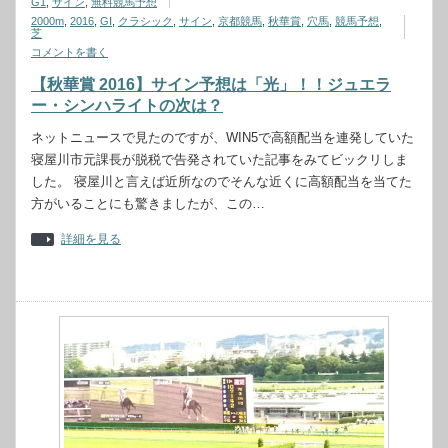
G1
,
サイン
,
無料競馬予想
2000m
,
2016
,
GⅠ
,
クラシック
,
サイン
,
京都競馬
,
秋華賞
,
穴馬
,
競馬予想
,
芝
コメントを書く
【秋華賞 2016】サイン予想は「光」！！ジュエラ
ー・シンハライトの次は？
ネットニュースで見たのですが、WIN5で高額配当を連発していた
寝屋川市元課長が脱税で告発されていた記事をみてビックリしま
した。 寝屋川と言えば近所なのでそんな近くに高額配当を当てた
方がいることにも驚きましたが、この…
詳細を見る