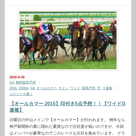
2016-9-25
G2
,
無料競馬予想
2016
,
2200m
,
GⅡ
,
オールカマー
,
サイン
,
ワイド
,
競馬予想
,
芝
,
３連複
コメントを書く
【オールカマー 2015】印付き5点予想！！【ワイド/3
連複】
日曜日の中山メインで【オールカマー】が行われます。 例年なら
神戸新聞杯の裏に隠れた重賞なので注目度が低いのですが、今回
はメンバーが豪華なのでこのレースも注目を集めています。 グラ