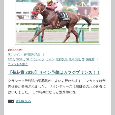
2016-10-23
G1
,
サイン
,
無料競馬予想
2016
,
3000m
,
GⅠ
,
クラシック
,
サイン
,
京都競馬
,
競馬予想
,
芝
,
菊花賞
コメントを書く
【菊花賞 2016】サイン予想はカフジプリンス！！
クラシック最終戦の菊花賞がいよいよ行われます。 マカヒキは年
内休養が発表されました。 リオンディーズは屈腱炎のため休養に
はいりました。 この時期になると別路線に進…
詳細を見る