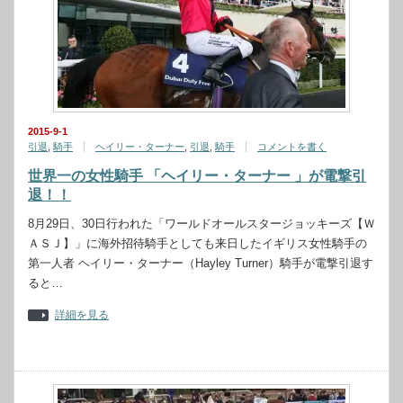
2015-9-1
引退
,
騎手
ヘイリー・ターナー
,
引退
,
騎手
コメントを書く
世界一の女性騎手 「ヘイリー・ターナー 」が電撃引
退！！
8月29日、30日行われた「ワールドオールスタージョッキーズ【Ｗ
ＡＳＪ】」に海外招待騎手としても来日したイギリス女性騎手の
第一人者 ヘイリー・ターナー（Hayley Turner）騎手が電撃引退す
ると…
詳細を見る