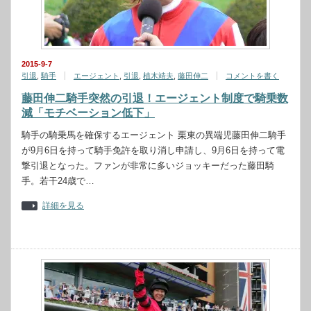
2015-9-7
引退
,
騎手
エージェント
,
引退
,
植木靖夫
,
藤田伸二
コメントを書く
藤田伸二騎手突然の引退！エージェント制度で騎乗数
減「モチベーション低下」
騎手の騎乗馬を確保するエージェント 栗東の異端児藤田伸二騎手
が9月6日を持って騎手免許を取り消し申請し、9月6日を持って電
撃引退となった。ファンが非常に多いジョッキーだった藤田騎
手。若干24歳で…
詳細を見る