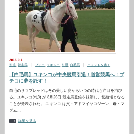
2015-9-1
引退
,
競走馬
ブチコ
,
ユキンコ
,
引退
,
白毛馬
コメントを書く
【白毛馬】ユキンコが中央競馬引退！道営競馬へ！ブ
チコに夢を託す！
白毛のサラブレッドはその美しい姿からいつの時代も注目を浴び
る。ユキンコ(牝3) が 8月26日 競走馬登録を抹消し、繁殖場となる
ことが発表された。 ユキンコ は父・アドマイヤコジーン、母・マ
ダム…
詳細を見る