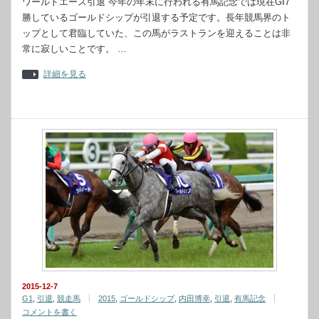
ワールドエース引退 今年の年末に行われる有馬記念では現在GⅠ7
勝しているゴールドシップが引退する予定です。長年競馬界のト
ップとして君臨していた、この馬がラストランを迎えることは非
常に寂しいことです。 …
詳細を見る
2015-12-7
G1
,
引退
,
競走馬
2015
,
ゴールドシップ
,
内田博幸
,
引退
,
有馬記念
コメントを書く