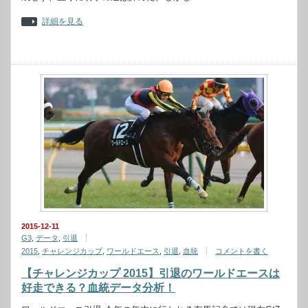
詳細を見る
2015-12-11
G3
,
データ
,
引退
2015
,
チャレンジカップ
,
ワールドエース
,
引退
,
血統
コメントを書く
【チャレンジカップ 2015】引退のワールドエースは
好走できる？血統データ分析！