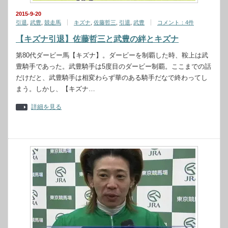
2015-9-20
引退
,
武豊
,
競走馬
キズナ
,
佐藤哲三
,
引退
,
武豊
コメント：4件
【キズナ引退】佐藤哲三と武豊の絆とキズナ
第80代ダービー馬【キズナ】。ダービーを制覇した時、鞍上は武
豊騎手であった。武豊騎手は5度目のダービー制覇。ここまでの話
だけだと、武豊騎手は相変わらず華のある騎手だなで終わってし
まう。しかし、【キズナ…
詳細を見る