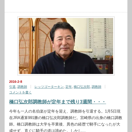
2016-2-8
引退
,
調教師
レッツゴーターキン
,
定年
,
橋口弘次郎
,
調教師
コメントを書く
橋口弘次郎調教師が定年まで残り3週間・・・
今年も一人の名伯楽が定年を迎え、調教師を引退する。1月5日現
在JRA通算991勝の橋口弘次郎調教師だ。宮崎県の出身の橋口調教
師。橋口調教師は大学を卒業後、異色の経歴で騎手になったが大
成せず、直ぐに騎手の道は諦めた。しかし…