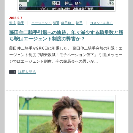
2015-9-7
引退
,
騎手
エージェント
,
引退
,
藤田伸二
,
騎手
コメントを書く
藤田伸二騎手引退への軌跡。年々減少する騎乗数と勝
ち鞍はエージェント制度の弊害か？
藤田伸二騎手が9月6日に引退した。 藤田伸二騎手突然の引退！エ
ージェント制度で騎乗数減「モチベーション低下」 引退メッセー
ジではエージェント制度、今の競馬会への思いが…
詳細を見る