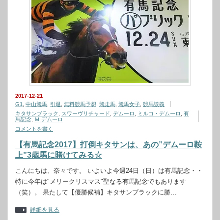
2017-12-21
G1
,
中山競馬
,
引退
,
無料競馬予想
,
競走馬
,
競馬女子
,
競馬談義
キタサンブラック
,
スワーヴリチャード
,
デムーロ
,
ミルコ・デムーロ
,
有
馬記念
,
Ｍ.デムーロ
コメントを書く
【有馬記念2017】打倒キタサンは、あの”デムーロ鞍
上”3歳馬に賭けてみる☆
こんにちは、奈々です。 いよいよ今週24日（日）は有馬記念・・
特に今年は"メリークリスマス"聖なる有馬記念でもあります
（笑）。 果たして【優勝候補】キタサンブラックに勝…
詳細を見る